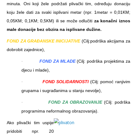
minuta. Oni koji žele podržati plivački tim, određuju donaciju
koju žele dati za svaki isplivani metar (npr. 1metar = 0,01KM;
0,05KM; 0,1KM; 0,5KM) ili se može odlučiti
za konačni
iznos
male donacije bez obzira na isplivane dužine.
FOND ZA GRAĐANSKE INICIJATIVE
(Cilj:podrška akcijama za
dobrobit zajednice),
FOND ZA MLADE
(Cilj: podrška projektima za
·
djecu i mlade),
FOND SOLIDARNOSTI
(Cilj: pomoć ranjivim
·
grupama i sugrađanima u stanju nevolje),
FOND ZA OBRAZOVANJE
(Cilj: podrška
·
programima neformalnog obrazovanja).
Ako plivački tim uspije
pridobiti npr. 20