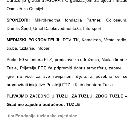
Udruženje građana AGORA i Organizacijom za djecu i mlade
Osmijeh za Osmijeh
SPONZORI:
Mikrokreditna fondacija Partner, Colloseum,
Damfis Šped, Umel Dalekovodmontaža, Intersport
MEDIJSKI POKROVITELJI:
RTV TK, Kameleon, Vesta radio,
tip.ba, tuzlarije, infobar.
Preko 50 volontera FTZ, predstavnika udruženja, škola i firmi iz
Tuzle, Prijatelja FTZ će pripremiti dobru atmosferu, zabavu i
igre na vodi za sve revijalnom dijelu, a posebno će se
promovirati inicjative Prijatelji FTZ i Klub donatora Tuzla.
PLIVAJMO ZAJEDNO U TUZLI, ZA TUZLU, ZBOG TUZLE –
Gradimo zajedno budućnost TUZLE
tim Fondacije tuzlanske zajednice