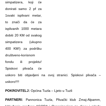
simpatizera, koji će
donirati samo 2 pf za
1svaki isplivani metar,
to znači da će za
isplivanih 1000 metara
dobiti 20 KM od svakog
simpatizera (ukupno
400 KM!) za podršku
društveno-korisnom
fondu ili projektu!
Spiskovi plivača će
uskoro biti objavljeni na ovoj stranici. Spiskovi plivača –
uskoro!!!!
POKROVITELJ:
Općina Tuzla – Ljeto u Tuzli
PARTNERI:
Pannonica Tuzla, Plivački klub Zmaj-Alpamm,