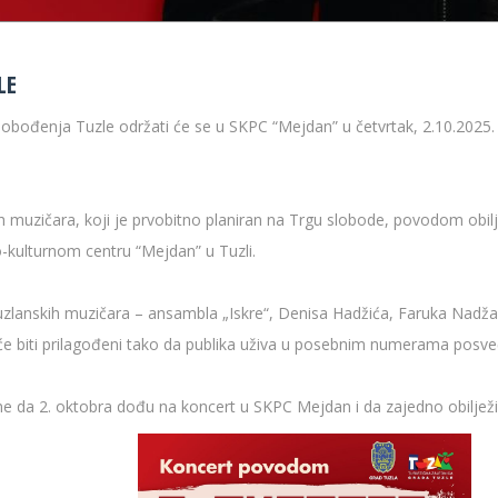
LE
ođenja Tuzle održati će se u SKPC “Mejdan” u četvrtak, 2.10.2025. g
ih muzičara, koji je prvobitno planiran na Trgu slobode, povodom obi
ko-kulturnom centru “Mejdan” u Tuzli.
 tuzlanskih muzičara – ansambla „Iskre“, Denisa Hadžića, Faruka Na
 će biti prilagođeni tako da publika uživa u posebnim numerama posv
ne da 2. oktobra dođu na koncert u SKPC Mejdan i da zajedno obilj