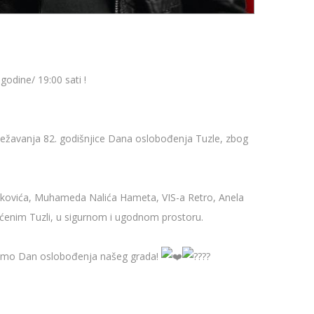
odine/ 19:00 sati !
lježavanja 82. godišnjice Dana oslobođenja Tuzle, zbog
džakovića, Muhameda Nalića Hameta, VIS-a Retro, Anela
ećenim Tuzli, u sigurnom i ugodnom prostoru.
ežimo Dan oslobođenja našeg grada!