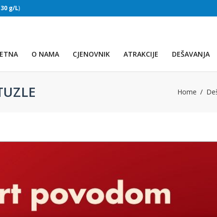
:
30 g/L
)
SLAPOVI
(Voda:
28 °C
, Salinitet:
30 g/L
)
ETNA
O NAMA
CJENOVNIK
ATRAKCIJE
DEŠAVANJA
TUZLE
Home
De