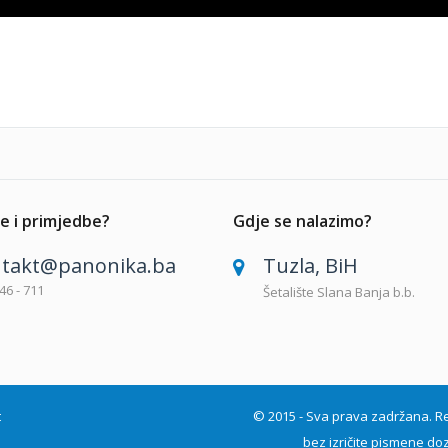
e i primjedbe?
Gdje se nalazimo?
takt@panonika.ba
Tuzla, BiH
46 - 711
Šetalište Slana Banja b.b.
t
© 2015 - Sva prava zadržana. Repro
bez izričite pismene doz