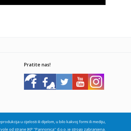
Pratite nas!
dukcija u cijelosti ili dijelom, u bilo kakvoj formi ili mediju,
vole od strane JKP ''Pannonica'' d.o.o. je strogo zabranjena.