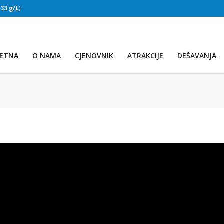
:
33 g/L
)
SLAPOVI
(Voda:
28 °C
, Salinitet:
32 g/L
)
ETNA
O NAMA
CJENOVNIK
ATRAKCIJE
DEŠAVANJA