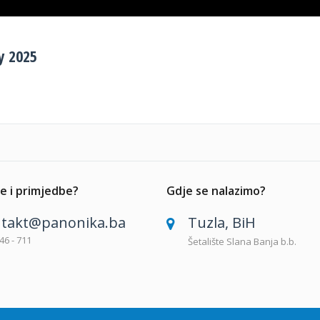
y 2025
e i primjedbe?
Gdje se nalazimo?
takt@panonika.ba
Tuzla, BiH
46 - 711
Šetalište Slana Banja b.b.