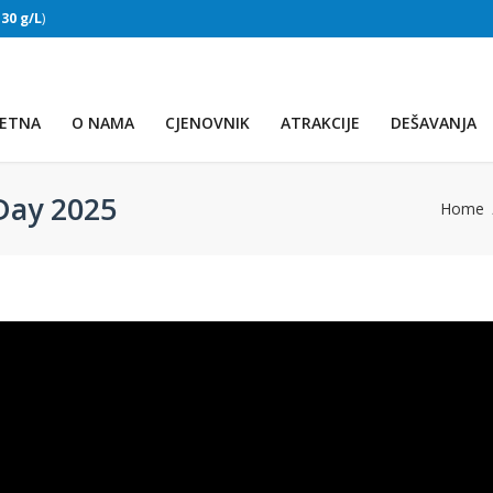
:
30 g/L
)
SLAPOVI
(Voda:
28 °C
, Salinitet:
30 g/L
)
ETNA
O NAMA
CJENOVNIK
ATRAKCIJE
DEŠAVANJA
Day 2025
Home