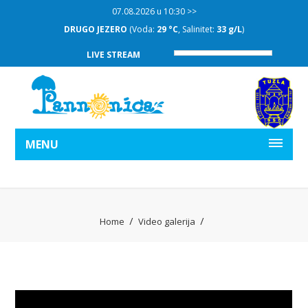
07.08.2026 u 10:30 >>
DRUGO JEZERO
(Voda:
29 °C
, Salinitet:
33 g/L
)
LIVE STREAM
MENU
Home
Video galerija