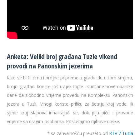
Anketa: Veliki broj građana Tuzle vikend
provodi na Panonskim jezerima
Iako se bliži zima i brojne pripreme u gradu idu u tom smjeru,
brojni građani koriste još uvijek tople i sunčane novembarske
dane da slobodno vrijeme provedu na Kompleksu Panonskih
jezera u Tuzli. Mnogi koriste priliku za šetnju kraj vode, ili
sjede kraj slapova inhalirajući se, dok piju piće i provode
vrijeme sa dragim osobama. Poslušajmo njihove utiske.
* sa zahvalnošću preuzeto od
RTV 7 Tuzla