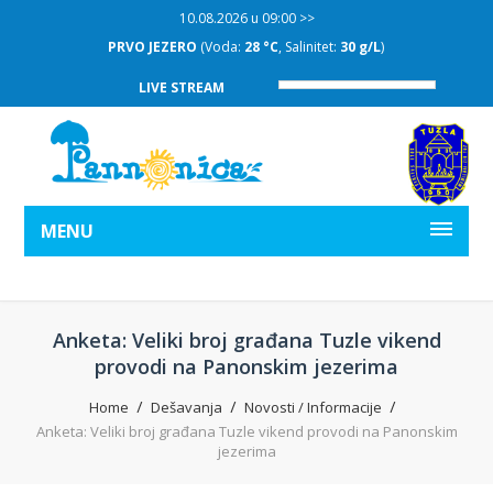
10.08.2026 u 09:00 >>
8 °C
, Salinitet:
30 g/L
)
DRUGO JEZERO
(Voda:
28 °C
, S
LIVE STREAM
MENU
Anketa: Veliki broj građana Tuzle vikend
provodi na Panonskim jezerima
Home
Dešavanja
Novosti / Informacije
Anketa: Veliki broj građana Tuzle vikend provodi na Panonskim
jezerima