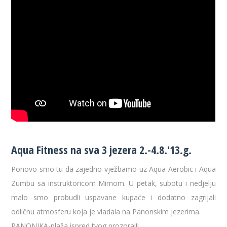
Aqua Fitness na sva 3 jezera 2.-4.8.'13.g.
Ponovo smo tu da zajedno vježbamo uz Aqua Aerobic i Aqua
Zumbu sa instruktoricom Mirnom. U petak, subotu i nedjelju
malo smo probudli uspavane kupaće i dodatno zagrijali
odličnu atmosferu koja je vladala na Panonskim jezerima.
PANONIKA-plaža ispred tvog prozora!!!