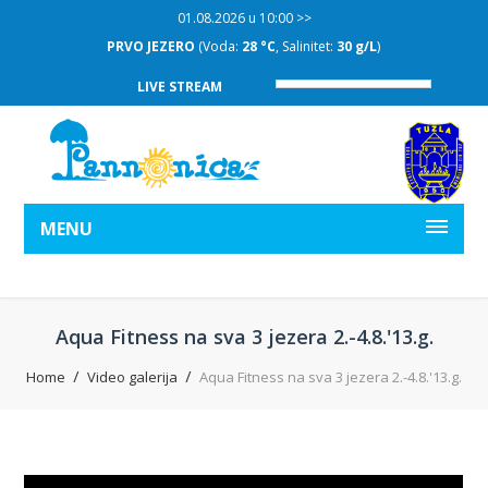
01.08.2026 u 10:00 >>
PRVO JEZERO
(Voda:
28 °C
, Salinitet:
30 g/L
)
DRUGO
LIVE STREAM
MENU
Aqua Fitness na sva 3 jezera 2.-4.8.'13.g.
Home
Video galerija
Aqua Fitness na sva 3 jezera 2.-4.8.'13.g.