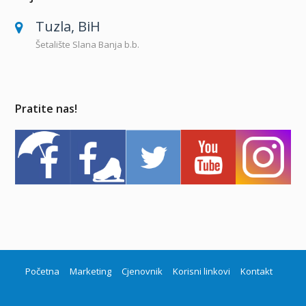
Tuzla, BiH
Šetalište Slana Banja b.b.
Pratite nas!
Početna
Marketing
Cjenovnik
Korisni linkovi
Kontakt