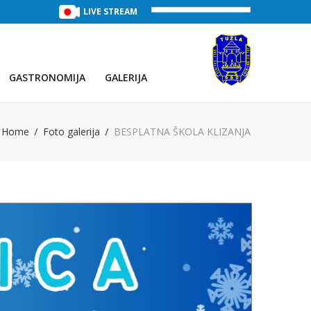
TREĆE JEZERO
(Voda:
LIVE STREAM
29 °C
, Salinitet:
32 g/L
)
PRVO JEZE
GASTRONOMIJA
GALERIJA
Home
Foto galerija
BESPLATNA ŠKOLA KLIZANJA