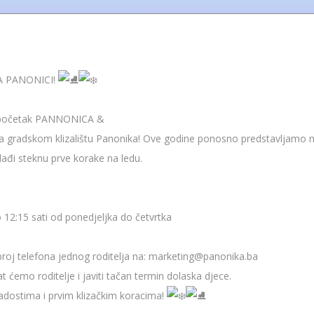
A PANONICI!
o početak PANNONICA &
a gradskom klizalištu Panonika! Ove godine ponosno predstavljamo 
ađi steknu prve korake na ledu.
 12:15 sati od ponedjeljka do četvrtka
i broj telefona jednog roditelja na: marketing@panonika.ba
 ćemo roditelje i javiti tačan termin dolaska djece.
dostima i prvim klizačkim koracima!