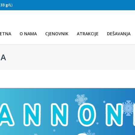
:
33 g/L
)
SLAPOVI
(Voda:
28 °C
, Salinitet:
32 g/L
)
ETNA
O NAMA
CJENOVNIK
ATRAKCIJE
DEŠAVANJA
JA