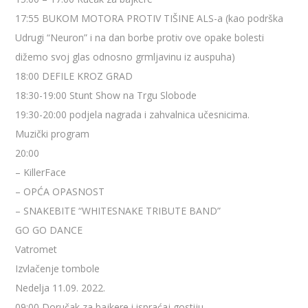
17:55 BUKOM MOTORA PROTIV TIŠINE ALS-a (kao podrška
Udrugi “Neuron” i na dan borbe protiv ove opake bolesti
dižemo svoj glas odnosno grmljavinu iz auspuha)
18:00 DEFILE KROZ GRAD
18:30-19:00 Stunt Show na Trgu Slobode
19:30-20:00 podjela nagrada i zahvalnica učesnicima.
Muzički program
20:00
– KillerFace
– OPĆA OPASNOST
– SNAKEBITE “WHITESNAKE TRIBUTE BAND”
GO GO DANCE
Vatromet
Izvlačenje tombole
Nedelja 11.09. 2022.
09:00 Doručak za bajkere i ispraćaj gostiju.