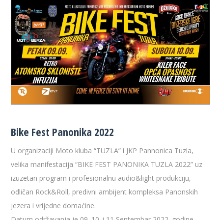
Bike Fest Panonika 2022
U organizaciji Moto kluba “TUZLA” i JKP Pannonica Tuzla,
velika manifestacija “BIKE FEST PANONIKA TUZLA 2022” uz
izuzetan program i profesionalnu audio&light produkciju,
odličan Rock&Roll, predivni ambijent kompleksa Panonskih
jezera i vrijedne domaćine.
Datum održavanja je 09. 10. i 11 Septembar 2022. godine