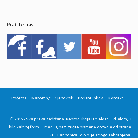
Pratite nas!
Početna
Marketing
Cjenovnik
Korisni linkovi
Kontakt
© 2015 - Sva prava zadržana. Reprodukcija u cijelosti ili dijelom, u
bilo kakvoj formi ili mediju, bez izričite pismene dozvole od strane
JKP ''Pannonica'' d.o.o. je strogo zabranjena.