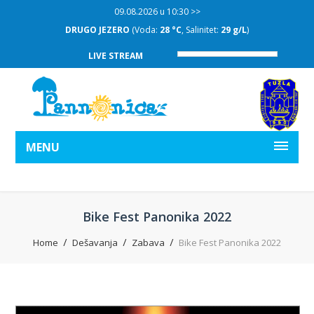
09.08.2026 u 10:30 >>
DRUGO JEZERO
(Voda:
28 °C
, Salinitet:
29 g/L
)
LIVE STREAM
MENU
Bike Fest Panonika 2022
Home
Dešavanja
Zabava
Bike Fest Panonika 2022