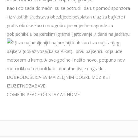
Kao i do sada domaćini su se potrudili da uz pomoć sponzora
i iz vlastitih sredstava obezbjede besplatan ulaz za bajkere i
gratis obroke kao i mnogobrojne vrijedne nagrade za
pobjednike u bajkerskim igrama (ljetovanje 7 dana na Jadranu
)i za najudaljeniji i najbrojniji klub kao i za najstarijeg
bajkera (dokaz vozačka sa A kat) i prvu bajkericu koja uđe
motorom u kamp. A ove godine i nešto novo, potpuno nov
motocikl na tomboli kao i dodatne dvije nagrade.
DOBRODOŠLICA SVIMA ŽELJNIM DOBRE MUZIKE I
IZUZETNE ZABAVE
COME IN PEACE OR STAY AT HOME