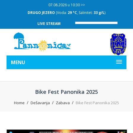
07.08.2026 u 10:30 >>
DRUGO JEZERO
(Voda:
29 °C
, Salinitet:
33 g/L
)
LIVE STREAM
MENU
Bike Fest Panonika 2025
Home
Dešavanja
Zabava
Bike Fest Panonika 2025