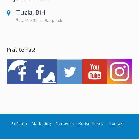
Tuzla, BiH
Šetalište Slana Banja b.b.
Pratite nas!
Početna
Marketing
Cjenovnik
Korisni linkovi
Kontakt