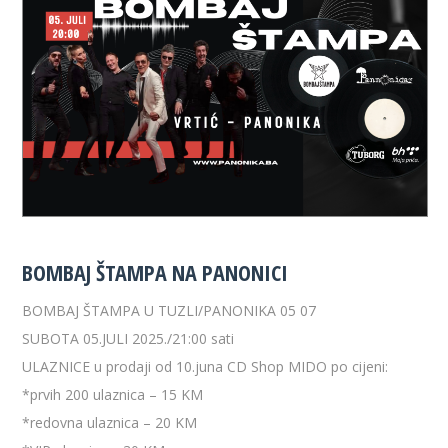
BOMBAJ ŠTAMPA NA PANONICI
BOMBAJ ŠTAMPA U TUZLI/PANONIKA 05 07
SUBOTA 05.JULI 2025./21:00 sati
ULAZNICE u prodaji od 10.juna CD Shop MIDO po cijeni:
*prvih 200 ulaznica – 15 KM
*redovna ulaznica – 20 KM