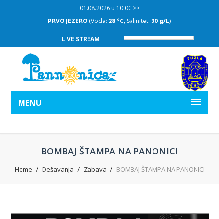
01.08.2026 u 10:00 >>
PRVO JEZERO
(Voda:
28 °C
, Salinitet:
30 g/L
)
LIVE STREAM
MENU
BOMBAJ ŠTAMPA NA PANONICI
Home
Dešavanja
Zabava
BOMBAJ ŠTAMPA NA PANONICI