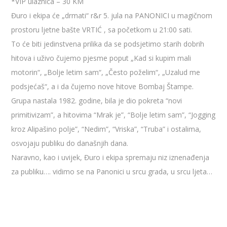
*VIP ulaznica – 30 KM
Đuro i ekipa će „drmati“ r&r 5. jula na PANONICI u magičnom
prostoru ljetne bašte VRTIĆ , sa početkom u 21:00 sati.
To će biti jedinstvena prilika da se podsjetimo starih dobrih
hitova i uživo čujemo pjesme poput „Kad si kupim mali
motorin“, „Bolje letim sam“, „Često poželim“, „Uzalud me
podsjećaš“, a i da čujemo nove hitove Bombaj Štampe.
Grupa nastala 1982. godine, bila je dio pokreta “novi
primitivizam”, a hitovima “Mrak je”, “Bolje letim sam”, “Jogging
kroz Alipašino polje”, “Nedim”, “Vriska”, “Truba” i ostalima,
osvojaju publiku do današnjih dana.
Naravno, kao i uvijek, Đuro i ekipa spremaju niz iznenađenja
za publiku…. vidimo se na Panonici u srcu grada, u srcu ljeta…