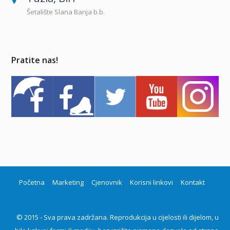
Šetalište Slana Banja b.b.
Pratite nas!
Početna
Marketing
Cjenovnik
Korisni linkovi
Kontakt
© 2015 - Sva prava zadržana. Reprodukcija u cijelosti ili dijelom, u