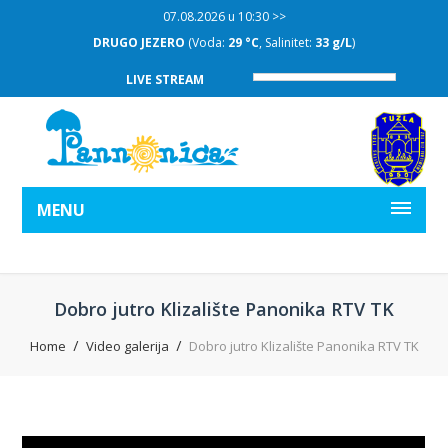
07.08.2026 u 10:30 >>
DRUGO JEZERO
(Voda:
29 °C
, Salinitet:
33 g/L
)
LIVE STREAM
MENU
Dobro jutro Klizalište Panonika RTV TK
Home
Video galerija
Dobro jutro Klizalište Panonika RTV TK