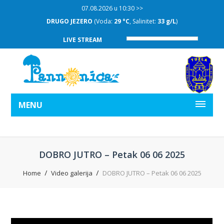
07.08.2026 u 10:30 >>
DRUGO JEZERO
(Voda:
29 °C
, Salinitet:
33 g/L
)
LIVE STREAM
MENU
DOBRO JUTRO – Petak 06 06 2025
Home
Video galerija
DOBRO JUTRO – Petak 06 06 2025