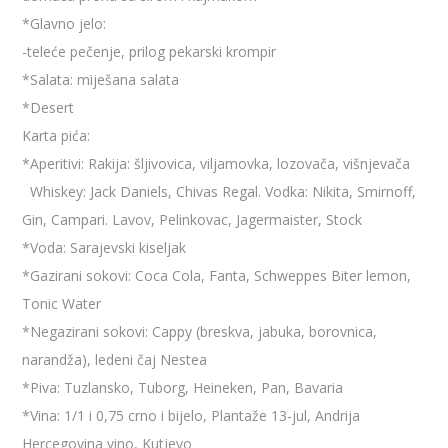
*Glavno jelo:
-teleće pečenje, prilog pekarski krompir
*Salata: miješana salata
*Desert
Karta pića:
*Aperitivi: Rakija: šljivovi
ca, viljamovka, lozovača, viš
njevača
Whiskey: Jack Daniels, Chivas Regal. Vodka: Nikita, Smirnoff,
Gin, Campari. Lavov, Pelinkovac, Jagermaister, Stock
*Voda: Sarajevski kiseljak
*Gazirani sokovi: Coca Cola, Fanta, Schweppes Biter lemon,
Tonic Water
*Negazirani sokovi: Cappy (breskva, jabuk
a, borovnica,
narandža), ledeni čaj Nestea
*Piva: Tuzlansko, Tuborg, Heineken, Pan, Bavaria
*Vina: 1/1 i 0,75 crno i bijelo, Plantaže 13-jul, Andrija
Hercegovina vino, Kutjevo