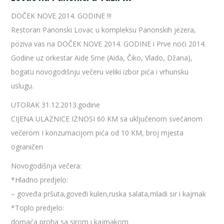
DOČEK NOVE 2014. GODINE !!!
Restoran Panonski Lovac u kompleksu Panonskih jezera,
poziva vas na DOČEK NOVE 2014. GODINE i Prve noći 2014.
Godine uz orkestar Aide Srne (Aida, Čiko, Vlado, Džana),
bogatu novogodišnju večeru veliki izbor pića i vrhunsku
uslugu.
UTORAK 31.12.2013.godine
CIJENA ULAZNICE IZNOSI 60 KM sa uključenom svečanom
večerom I konzumacijom pića od 10 KM, broj mjesta
ograničen
Novogodišnja večera:
*Hladno predjelo:
– goveđa pršuta,goveđi kulen,ruska salata,mladi sir i kajmak
*Toplo predjelo:
domaća proha sa sirom i kajmakom