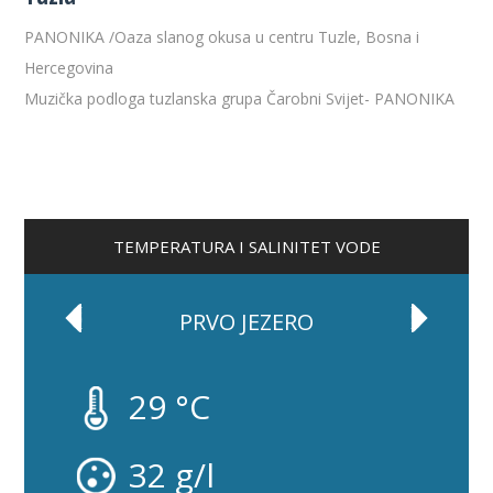
PANONIKA /Oaza slanog okusa u centru Tuzle, Bosna i
Hercegovina
Muzička podloga tuzlanska grupa Čarobni Svijet- PANONIKA
TEMPERATURA I SALINITET VODE
EZERO
DRUGO JEZE
29 °C
33 g/l