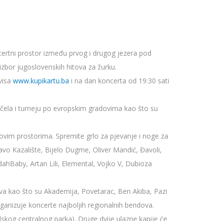
certni prostor između prvog i drugog jezera pod
izbor jugoslovenskih hitova za žurku.
visa
www.kupikartu.ba
i na dan koncerta od 19:30 sati
očela i turneju po evropskim gradovima kao što su
 ovim prostorima. Spremite grlo za pjevanje i noge za
javo Kazalište, Bijelo Dugme, Oliver Mandić, Đavoli,
dahBaby, Artan Lili, Elemental, Vojko V, Dubioza
bova kao što su Akademija, Povetarac, Ben Akiba, Pazi
rganizuje koncerte najboljih regionalnih bendova.
dskog centralnog parka). Druge dvije ulazne kapije će