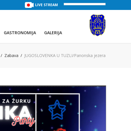
TREĆE JEZERO
(Voda:
LIVE STREAM
28 °C
, Salinitet:
30 g/L
)
PRVO JEZE
GASTRONOMIJA
GALERIJA
Zabava
JUGOSLOVENKA U TUZLI/Panonska jezera