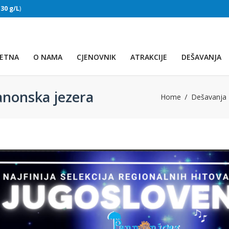
:
30 g/L
)
SLAPOVI
(Voda:
28 °C
, Salinitet:
30 g/L
)
ETNA
O NAMA
CJENOVNIK
ATRAKCIJE
DEŠAVANJA
nonska jezera
Home
Dešavanja