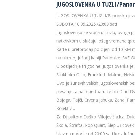
JUGOSLOVENKA U TUZLI/Panon
JUGOSLOVENKA U TUZLI/Panonska jez
SUBOTA 10.05.2025./20:00 sati
Jugoslovenka se vraća u Tuzlu, ovoga pu
natkrivkom u slučaju lošeg vremena (pros
Karte u pretprodaji po cijeni od 10 KM
na ulaznoj Južnoj kapiji Panonike. SV
U posljednje tri godine, Jugoslovenka j
Stokholm Oslo, Frankfurt, Malme, Helsi
Ovo je žur svih velikih jugoslovenskih b
plesanje, a na repertoaru će biti Dino Dv
Bajaga, Tajči, Crvena Jabuka, Zana, Parn
Kolektiv…
Za DJ pultom Duško Milojević a.k.a. Dule
Škola, Štrafta, Pop Quart, Šlep… i čovek
Ulaz na party je od 20:00 sati kroz Južn