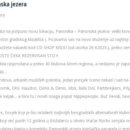
ska jezera
era
ta na potpuno novu lokaciju, Panonika – Panonska jezera- veliki kon
tor gradskog klizališta ). Pozivamo vas na novo druženje uz najfiniji 
 možete nabaviti kod CD SHOP MIDO (od utorka 29.4.2025.), preko ser
E GOSTE ČEKA REZERVISAN STO !!
e bila rasprodana u preko 40 klubova širom regiona, a nedavno je zap
nki…
endova, urbanih muzičkih pokreta, jedan presjek scene nekad i sad na
ornik, EKV, Haustor, Denis & Denis, Idoli, Bebi Dol, Partibrejkers, Prl
i Valjak… a biće tu i novih snaga poput Nipplepeople, Buč Kesidi, Sev
x, čovjek koji je bio rezident najboljih beogradskih alternativnih klu
 koji već punih 12 godina u Božidarcu u okviru Vračar Rocks serijala o
u ulaznu kapija u kompleks Panonskih jezera (pješačka pasarela iz gra