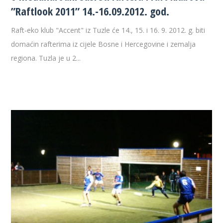
”Raftlook 2011” 14.-16.09.2012. god.
Raft-eko klub "Accent" iz Tuzle će 14., 15. i 16. 9. 2012. g. biti
domaćin rafterima iz cijele Bosne i Hercegovine i zemalja
regiona. Tuzla je u 2...