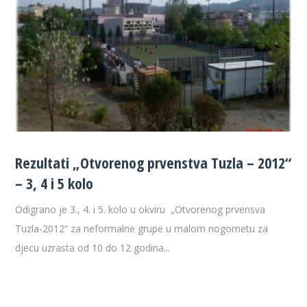
Rezultati „Otvorenog prvenstva Tuzla – 2012“
– 3, 4 i 5 kolo
Odigrano je 3., 4. i 5. kolo u okviru „Otvorenog prvensva
Tuzla-2012“ za neformalne grupe u malom nogometu za
djecu uzrasta od 10 do 12 godina...