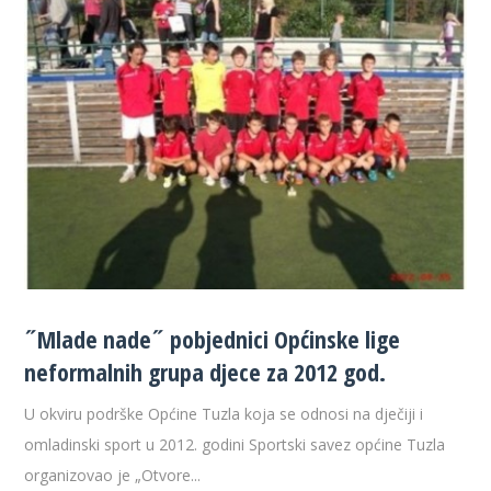
˝Mlade nade˝ pobjednici Općinske lige
neformalnih grupa djece za 2012 god.
U okviru podrške Općine Tuzla koja se odnosi na dječiji i
omladinski sport u 2012. godini Sportski savez općine Tuzla
organizovao je „Otvore...