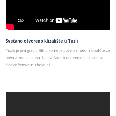
Svečano otvoreno klizalište u Tuzli
Tuzla je prvi grad u BiH u kome je počelo s radom klizalište za
novu zimsku sezonu. Na svečanom otvorenju nastupile su
članice ženske BH hokejaš...