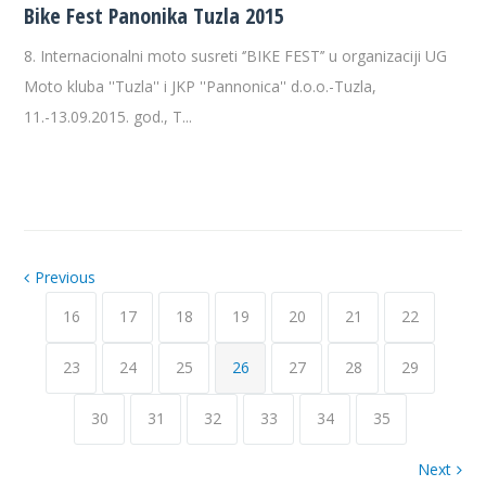
Bike Fest Panonika Tuzla 2015
8. Internacionalni moto susreti ‘’BIKE FEST’’ u organizaciji UG
Moto kluba ''Tuzla'' i JKP ''Pannonica'' d.o.o.-Tuzla,
11.-13.09.2015. god., T...
Previous
16
17
18
19
20
21
22
23
24
25
26
27
28
29
30
31
32
33
34
35
Next