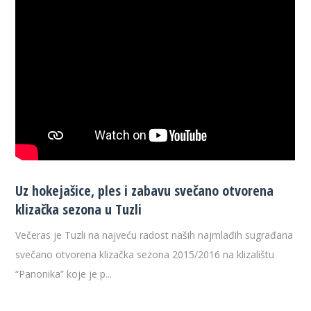
Uz hokejašice, ples i zabavu svečano otvorena
klizačka sezona u Tuzli
Večeras je Tuzli na najveću radost naših najmlađih sugrađana
svečano otvorena klizačka sezona 2015/2016 na klizalištu
“Panonika” koje je p...