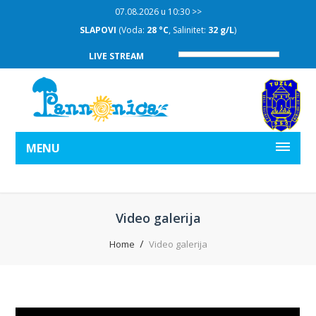
07.08.2026 u 10:30 >>
SLAPOVI
(Voda:
28 °C
, Salinitet:
32 g/L
)
LIVE STREAM
MENU
Video galerija
Home
Video galerija