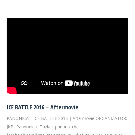
ICE BATTLE 2016 – Aftermovie
PANONICA | ICE BATTLE 2016 | Aftermovie ORGANIZATOR:
JKP ''Pannonica'' Tuzla | panonika.ba |