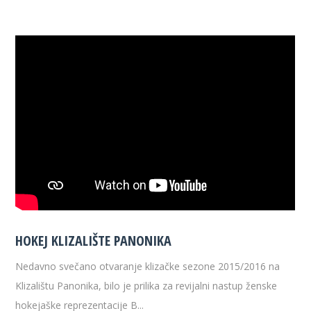
HOKEJ KLIZALIŠTE PANONIKA
Nedavno svečano otvaranje klizačke sezone 2015/2016 na
Klizalištu Panonika, bilo je prilika za revijalni nastup ženske
hokejaške reprezentacije B...