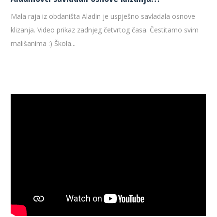
Mala raja iz obdaništa Aladin je uspješno savladala osnove
klizanja. Video prikaz zadnjeg četvrtog časa. Čestitamo svim
mališanima :) Škola...