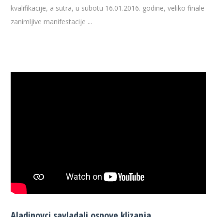
kvalifikacije, a sutra, u subotu 16.01.2016. godine, veliko finale
zanimljive manifestacije ...
Aladinovci savladali osnove klizanja…