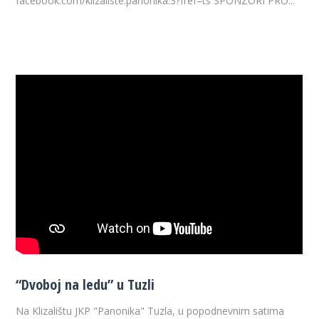
facebook.com/klizaliste.panonika.3?fref=ts SPONZORI PRO...
“Dvoboj na ledu” u Tuzli
Na Klizalištu JKP "Panonika" Tuzla, u popodnevnim satima