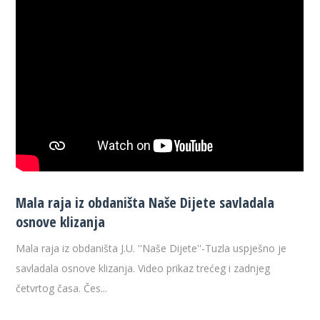
Mala raja iz obdaništa Naše Dijete savladala
osnove klizanja
Mala raja iz obdaništa J.U. ''Naše Dijete''-Tuzla uspješno je
savladala osnove klizanja. Video prikaz trećeg i zadnjeg
četvrtog časa. Čes...