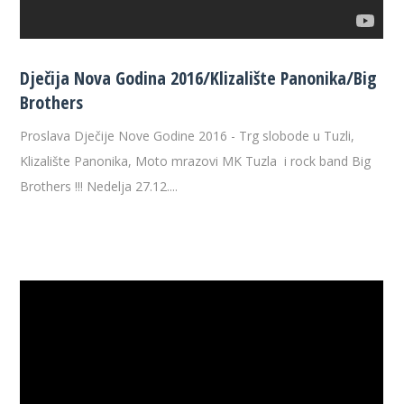
Dječija Nova Godina 2016/Klizalište Panonika/Big
Brothers
Proslava Dječije Nove Godine 2016 - Trg slobode u Tuzli,
Klizalište Panonika, Moto mrazovi MK Tuzla i rock band Big
Brothers !!! Nedelja 27.12....