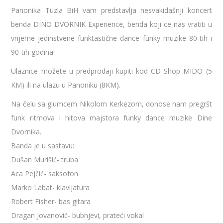
Panonika Tuzla BiH vam predstavlja nesvakidašnji koncert
benda DINO DVORNIK Experience, benda koji ce nas vratiti u
vrijeme jedinstvene funktastične dance funky muzike 80-tih i
90-tih godina!
Ulaznice možete u predprodaji kupiti kod CD Shop MIDO (5
KM) ili na ulazu u Panoniku (8KM).
Na čelu sa glumcem Nikolom Kerkezom, donose nam pregršt
funk ritmova i hitova majstora funky dance muzike Dine
Dvornika.
Banda je u sastavu:
Dušan Murišić- truba
Aca Pejčić- saksofon
Marko Labat- klavijatura
Robert Fisher- bas gitara
Dragan Jovanović- bubnjevi, prateći vokal