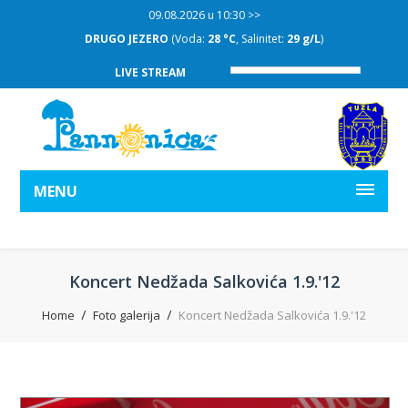
09.08.2026 u 10:30 >>
DRUGO JEZERO
(Voda:
28 °C
, Salinitet:
29 g/L
)
LIVE STREAM
MENU
Koncert Nedžada Salkovića 1.9.'12
Home
Foto galerija
Koncert Nedžada Salkovića 1.9.'12