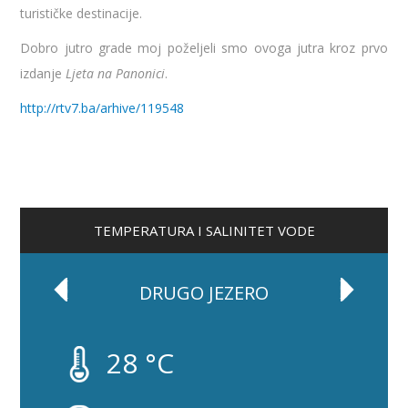
turističke destinacije.
Dobro jutro grade moj poželjeli smo ovoga jutra kroz prvo
izdanje
Ljeta na Panonici
.
http://rtv7.ba/arhive/119548
TEMPERATURA I SALINITET VODE
DRUGO JEZERO
28 °C