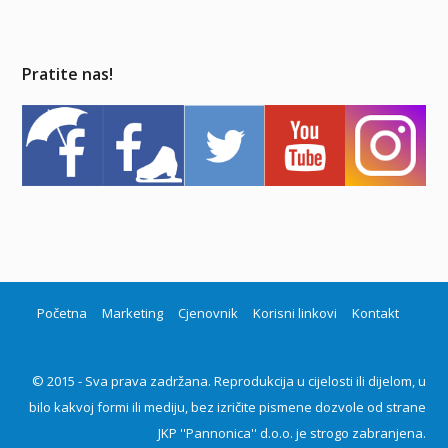
Pratite nas!
Početna
Marketing
Cjenovnik
Korisni linkovi
Kontakt
© 2015 - Sva prava zadržana. Reprodukcija u cijelosti ili dijelom, u
bilo kakvoj formi ili mediju, bez izričite pismene dozvole od strane
JKP ''Pannonica'' d.o.o. je strogo zabranjena.