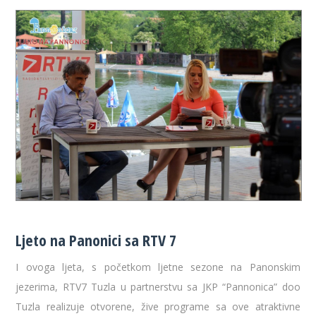
Ljeto na Panonici sa RTV 7
I ovoga ljeta, s početkom ljetne sezone na Panonskim
jezerima, RTV7 Tuzla u partnerstvu sa JKP “Pannonica” doo
Tuzla realizuje otvorene, žive programe sa ove atraktivne