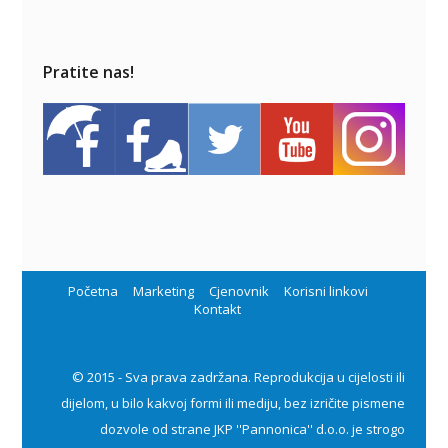
Pratite nas!
Početna
Marketing
Cjenovnik
Korisni linkovi
Kontakt
© 2015 - Sva prava zadržana. Reprodukcija u cijelosti ili
dijelom, u bilo kakvoj formi ili mediju, bez izričite pismene
dozvole od strane JKP ''Pannonica'' d.o.o. je strogo