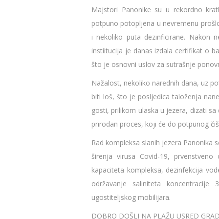
Majstori Panonike su u rekordno kratk
potpuno potopljena u nevremenu prošlo
i nekoliko puta dezinficirane. Nakon n
instiitucija je danas izdala certifikat o 
što je osnovni uslov za sutrašnje ponov
Nažalost, nekoliko narednih dana, uz pot
biti loš, što je posljedica taloženja n
gosti, prilikom ulaska u jezera, dizati 
prirodan proces, koji će do potpunog čiš
Rad kompleksa slanih jezera Panonika se
širenja virusa Covid-19, prvenstveno
kapaciteta kompleksa, dezinfekcija vod
održavanje saliniteta koncentracije
ugostiteljskog mobilijara.
DOBRO DOŠLI NA PLAŽU USRED GRAD