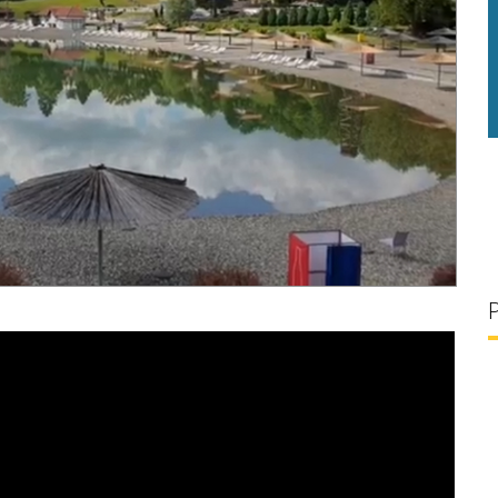
g/l
28 °C
30 g/l