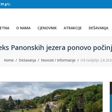
:
30 g/L
)
SLAPOVI
(Voda:
28 °C
, Salinitet:
30 g/L
)
ETNA
O NAMA
CJENOVNIK
ATRAKCIJE
DEŠAVANJA
leks Panonskih jezera ponovo počin
Home
Dešavanja
Novosti / Informacije
Od nedjelje 2.8.20
PRVO JEZERO