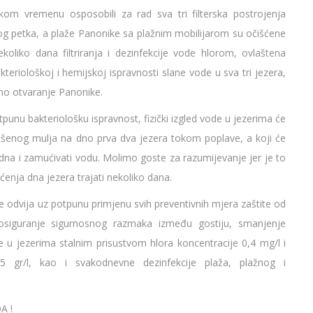
om vremenu osposobili za rad sva tri filterska postrojenja
g petka, a plaže Panonike sa plažnim mobilijarom su očišćene
ekoliko dana filtriranja i dezinfekcije vode hlorom, ovlaštena
bakteriološkoj i hemijskoj ispravnosti slane vode u sva tri jezera,
no otvaranje Panonike.
punu bakteriološku ispravnost, fizički izgled vode u jezerima će
anešenog mulja na dno prva dva jezera tokom poplave, a koji će
sa dna i zamućivati vodu. Molimo goste za razumijevanje jer je to
ćenja dna jezera trajati nekoliko dana.
 odvija uz potpunu primjenu svih preventivnih mjera zaštite od
 osiguranje sigurnosnog razmaka između gostiju, smanjenje
e u jezerima stalnim prisustvom hlora koncentracije 0,4 mg/l i
 35 gr/l, kao i svakodnevne dezinfekcije plaža, plažnog i
A !