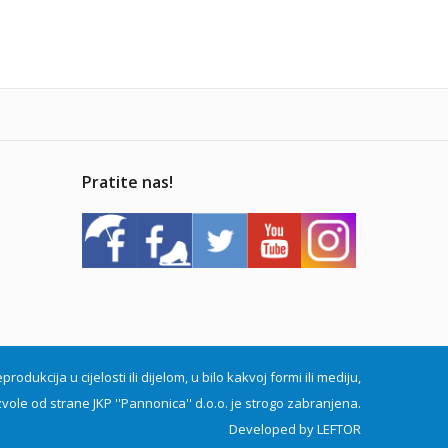
Pratite nas!
dukcija u cijelosti ili dijelom, u bilo kakvoj formi ili mediju,
vole od strane JKP ''Pannonica'' d.o.o. je strogo zabranjena.
Developed by
LEFTOR