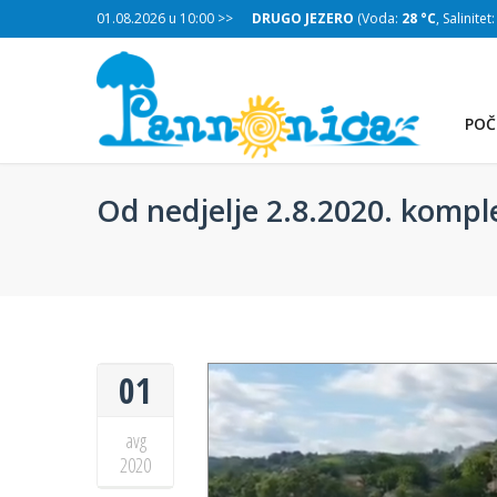
:
28 °C
, Salinitet:
01.08.2026 u 10:00 >>
30 g/L
)
DRUGO JEZERO
(Voda:
28 °C
, Salinitet
POČ
Od nedjelje 2.8.2020. komp
01
avg
2020
TREĆE JEZERO