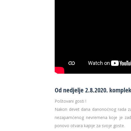
Od nedjelje 2.8.2020. komple
Poštovani gosti !
Nakon devet dana danonoćnog rada zap
nezapamćenog nevremena koje je zades
ponovo otvara kapije za svoje goste.