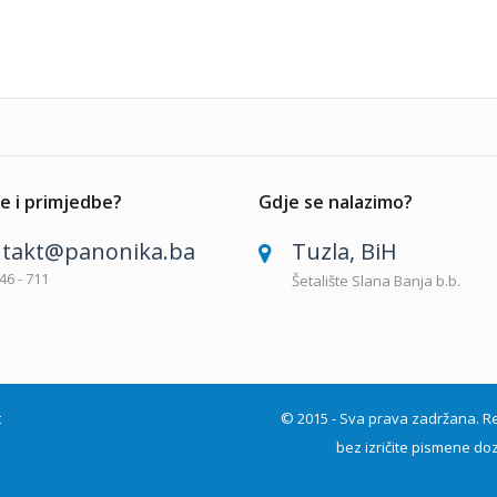
e i primjedbe?
Gdje se nalazimo?
takt@panonika.ba
Tuzla, BiH
46 - 711
Šetalište Slana Banja b.b.
t
© 2015 - Sva prava zadržana. Repro
bez izričite pismene doz