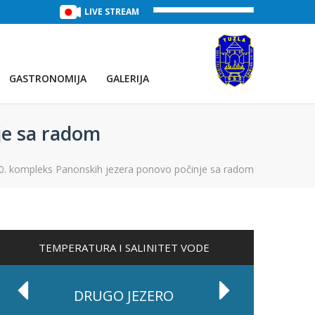
TREĆE JEZERO
(Voda:
LIVE STREAM
28 °C
, Salinitet:
30 g/L
)
PRVO JEZE
GASTRONOMIJA
GALERIJA
je sa radom
20. kompleks Panonskih jezera ponovo počinje sa radom
TEMPERATURA I SALINITET VODE
DRUGO JEZERO