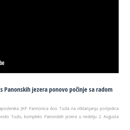
ks Panonskih jezera ponovo počinje sa radom
oslenika JKP Pannonica doo Tuzla na otklanjanju posljedica
ilo Tuzlu, kompleks Panonskih jezera u nedelju 2. Avgusta