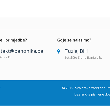
e i primjedbe?
Gdje se nalazimo?
takt@panonika.ba
Tuzla, BiH
46 - 711
Šetalište Slana Banja b.b.
t
© 2015 - Sva prava zadržana. Repro
bez izričite pismene doz