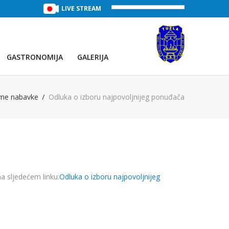
TREĆE JEZERO
(Voda:
LIVE STREAM
29 °C
, Salinitet:
32 g/L
)
PRVO JEZE
GASTRONOMIJA
GALERIJA
vne nabavke
Odluka o izboru najpovoljnijeg ponuđača
a sljedećem linku:
Odluka o izboru najpovoljnijeg