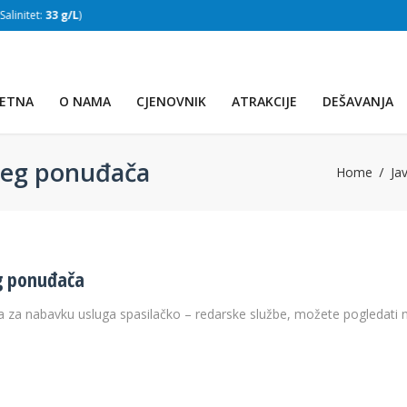
:
33 g/L
)
SLAPOVI
(Voda:
28 °C
, Salinitet:
32 g/L
)
ETNA
O NAMA
CJENOVNIK
ATRAKCIJE
DEŠAVANJA
ijeg ponuđača
Home
Ja
eg ponuđača
 za nabavku usluga spasilačko – redarske službe, možete pogledati n