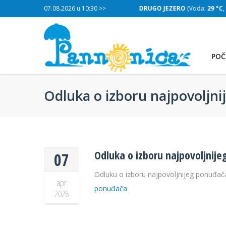
:
29 °C
, Salinitet:
07.08.2026 u 10:30 >>
32 g/L
)
DRUGO JEZERO
(Voda:
29 °C
, Salinitet
POČ
Odluka o izboru najpovoljn
Odluka o izboru najpovoljnij
07
Odluku o izboru najpovoljnijeg ponuđača
apr
ponuđača
2026