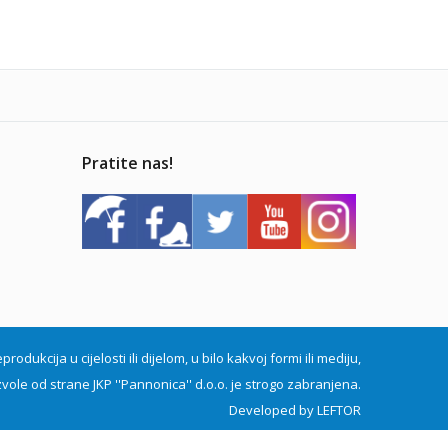
Pratite nas!
dukcija u cijelosti ili dijelom, u bilo kakvoj formi ili mediju,
vole od strane JKP ''Pannonica'' d.o.o. je strogo zabranjena.
Developed by
LEFTOR