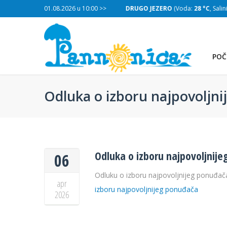
:
28 °C
, Salinitet:
01.08.2026 u 10:00 >>
30 g/L
)
DRUGO JEZERO
(Voda:
28 °C
, Salinitet
POČ
Odluka o izboru najpovoljn
Odluka o izboru najpovoljnij
06
Odluku o izboru najpovoljnijeg ponuđač
apr
izboru najpovoljnijeg ponuđača
2026