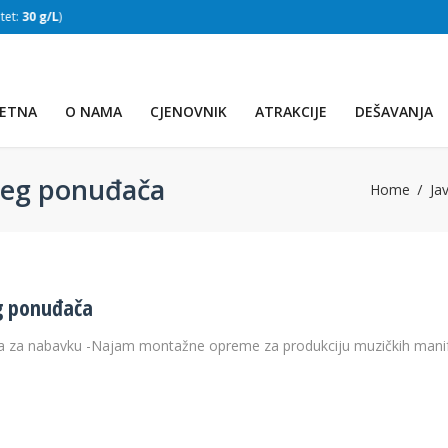
:
30 g/L
)
SLAPOVI
(Voda:
28 °C
, Salinitet:
30 g/L
)
ETNA
O NAMA
CJENOVNIK
ATRAKCIJE
DEŠAVANJA
ijeg ponuđača
Home
Ja
eg ponuđača
a za nabavku -Najam montažne opreme za produkciju muzičkih manife