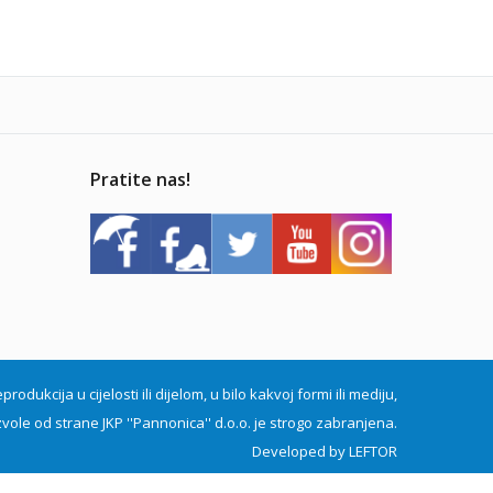
Pratite nas!
dukcija u cijelosti ili dijelom, u bilo kakvoj formi ili mediju,
vole od strane JKP ''Pannonica'' d.o.o. je strogo zabranjena.
Developed by
LEFTOR