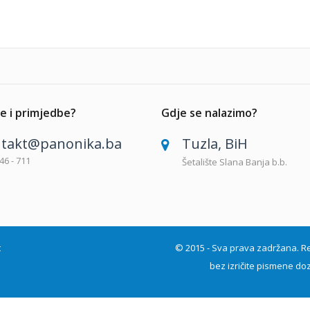
e i primjedbe?
Gdje se nalazimo?
takt@panonika.ba
Tuzla, BiH
46 - 711
Šetalište Slana Banja b.b.
t
© 2015 - Sva prava zadržana. Repro
bez izričite pismene doz