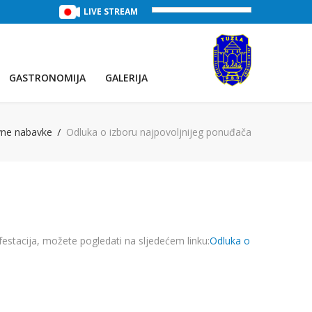
TREĆE JEZERO
(Voda:
LIVE STREAM
28 °C
, Salinitet:
30 g/L
)
PRVO JEZE
GASTRONOMIJA
GALERIJA
vne nabavke
Odluka o izboru najpovoljnijeg ponuđača
stacija, možete pogledati na sljedećem linku:
Odluka o