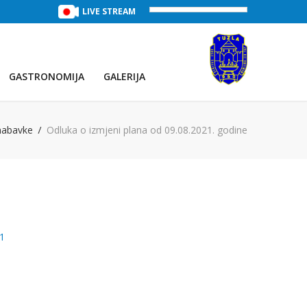
SLAPOVI
(Voda:
LIVE STREAM
28 °C
, Salinitet:
32 g/L
)
TREĆE JEZ
GASTRONOMIJA
GALERIJA
nabavke
Odluka o izmjeni plana od 09.08.2021. godine
21