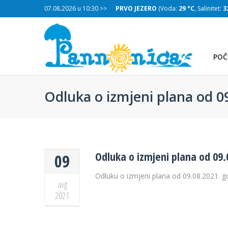
:
29 °C
, Salinitet:
07.08.2026 u 10:30 >>
32 g/L
)
PRVO JEZERO
(Voda:
29 °C
, Salinitet:
3
POČ
Odluka o izmjeni plana od 0
Odluka o izmjeni plana od 09.
09
Odluku o izmjeni plana od 09.08.2021. 
avg
2021