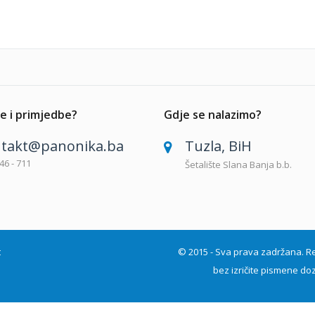
e i primjedbe?
Gdje se nalazimo?
takt@panonika.ba
Tuzla, BiH
46 - 711
Šetalište Slana Banja b.b.
t
© 2015 - Sva prava zadržana. Repro
bez izričite pismene doz