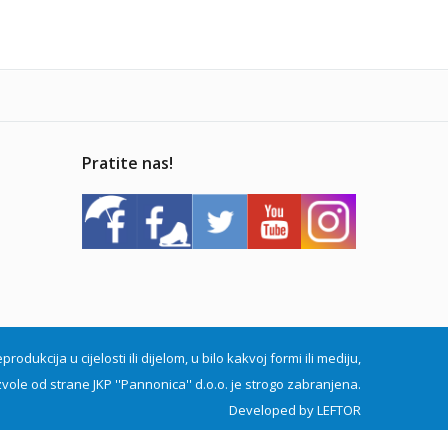
Pratite nas!
dukcija u cijelosti ili dijelom, u bilo kakvoj formi ili mediju,
vole od strane JKP ''Pannonica'' d.o.o. je strogo zabranjena.
Developed by
LEFTOR