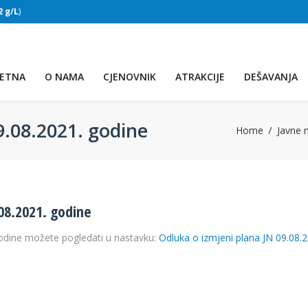
2 g/L
)
DRUGO JEZERO
(Voda:
29 °C
, Salinitet:
33 g/L
)
ETNA
O NAMA
CJENOVNIK
ATRAKCIJE
DEŠAVANJA
9.08.2021. godine
Home
Javne 
08.2021. godine
godine možete pogledati u nastavku:
Odluka o izmjeni plana JN 09.08.