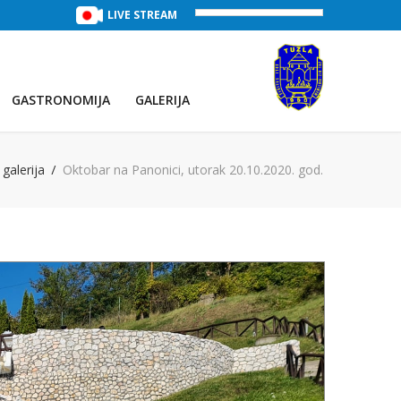
TREĆE JEZERO
(Voda:
LIVE STREAM
29 °C
, Salinitet:
32 g/L
)
PRVO JEZE
GASTRONOMIJA
GALERIJA
galerija
Oktobar na Panonici, utorak 20.10.2020. god.