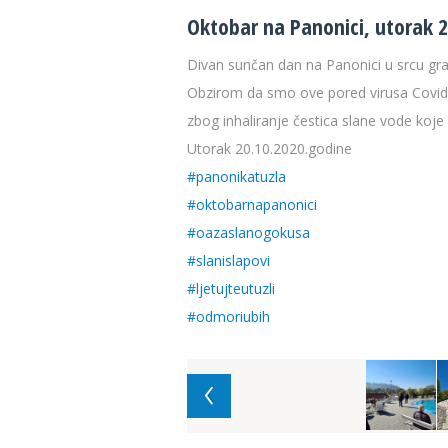
Oktobar na Panonici, utorak 2
Divan sunčan dan na Panonici u srcu gra
Obzirom da smo ove pored virusa Covid 1
zbog inhaliranje čestica slane vode koj
Utorak 20.10.2020.godine
#panonikatuzla
#oktobarnapanonici
#oazaslanogokusa
#slanislapovi
#ljetujteutuzli
#odmoriubih