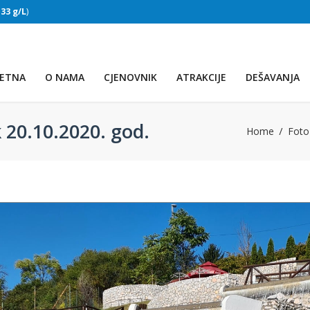
:
33 g/L
)
SLAPOVI
(Voda:
28 °C
, Salinitet:
32 g/L
)
ETNA
O NAMA
CJENOVNIK
ATRAKCIJE
DEŠAVANJA
 20.10.2020. god.
Home
Foto 