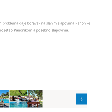
tih problema daje boravak na slanim slapovima Panonike
le prošetao Panonikom a posebno slapovima.