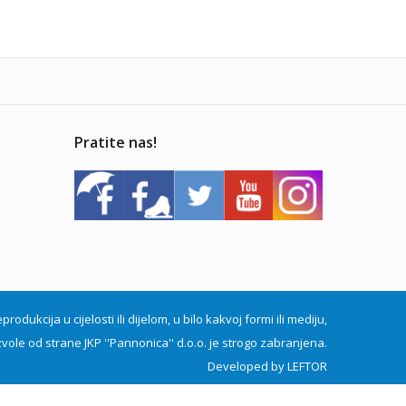
Pratite nas!
dukcija u cijelosti ili dijelom, u bilo kakvoj formi ili mediju,
vole od strane JKP ''Pannonica'' d.o.o. je strogo zabranjena.
Developed by
LEFTOR