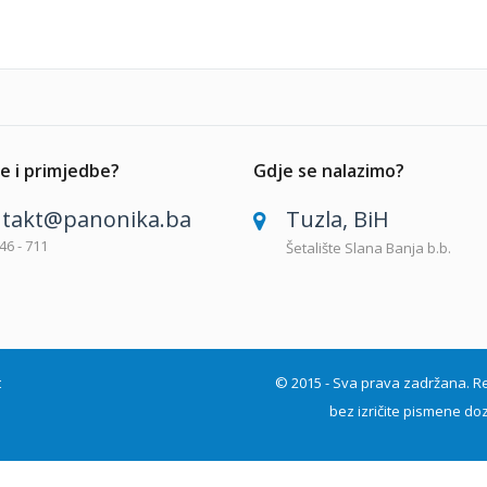
e i primjedbe?
Gdje se nalazimo?
takt@panonika.ba
Tuzla, BiH
46 - 711
Šetalište Slana Banja b.b.
t
© 2015 - Sva prava zadržana. Repro
bez izričite pismene doz