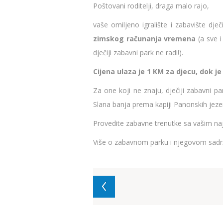
Poštovani roditelji, draga malo rajo,
vaše omiljeno igralište i zabavište dj
zimskog računanja vremena
(a sve 
dječiji zabavni park ne radi!).
Cijena ulaza je 1 KM za djecu, dok je
Za one koji ne znaju, dječiji zabavni pa
Slana banja prema kapiji Panonskih jeze
Provedite zabavne trenutke sa vašim naj
Više o zabavnom parku i njegovom sadrža