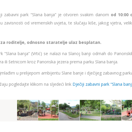
ečiji zabavni park “Slana banja” je otvoren svakim danom
od 10:00 
i u zavisnosti od vremenskih uvjeta, te slučaju kiše, jakog vjetra, veli
 za roditelje, odnosno staratelje ulaz besplatan.
rk ”Slana banja” (Vrtić) se nalazi na Slanoj banji odmah do Panonskih
ra ili šetnicom kroz Panonska jezera prema parku Slana banja.
mlađim u prelijepom ambijentu Slane banje i dječijeg zabavnog parka ”
ju pogledajte klikom na sljedeći link
Dječiji zabavni park “Slana banj