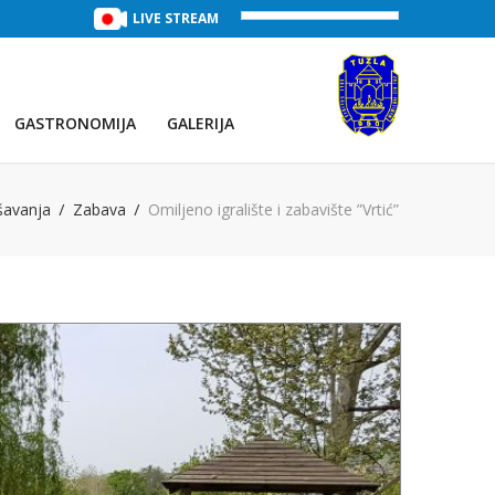
TREĆE JEZERO
(Voda:
LIVE STREAM
29 °C
, Salinitet:
32 g/L
)
PRVO JEZE
GASTRONOMIJA
GALERIJA
avanja
Zabava
Omiljeno igralište i zabavište ”Vrtić”