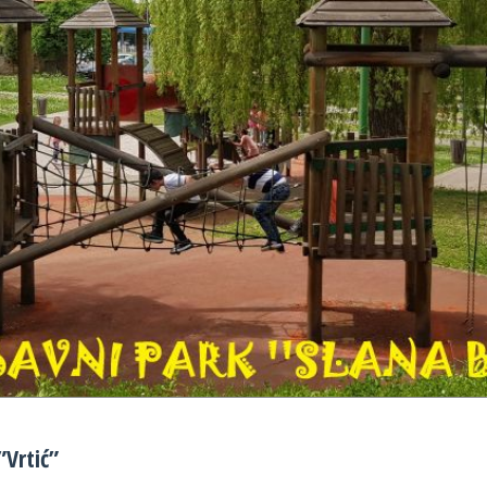
”Vrtić”