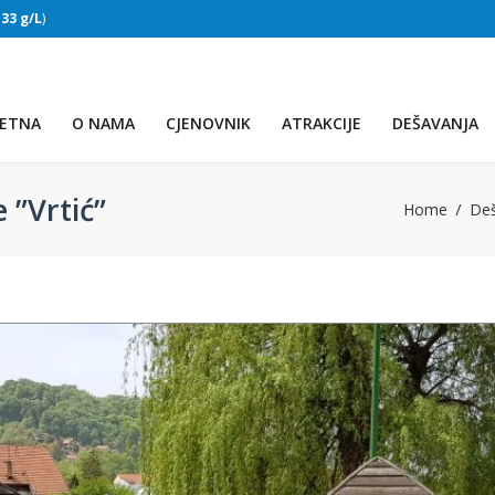
:
33 g/L
)
SLAPOVI
(Voda:
28 °C
, Salinitet:
32 g/L
)
ETNA
O NAMA
CJENOVNIK
ATRAKCIJE
DEŠAVANJA
 ”Vrtić”
Home
Deš