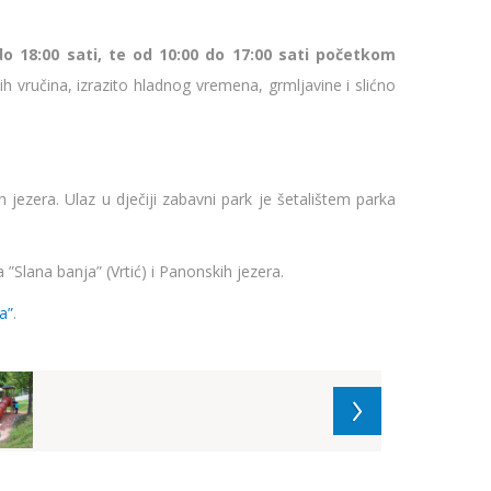
do 18:00 sati, te od 10:00 do 17:00 sati početkom
kih vručina, izrazito hladnog vremena, grmljavine i slićno
 jezera. Ulaz u dječiji zabavni park je šetalištem parka
Slana banja” (Vrtić) i Panonskih jezera.
a”
.