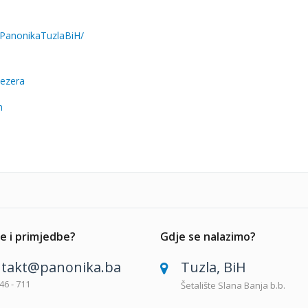
PanonikaTuzlaBiH/
Jezera
n
e i primjedbe?
Gdje se nalazimo?
takt@panonika.ba
Tuzla, BiH
46 - 711
Šetalište Slana Banja b.b.