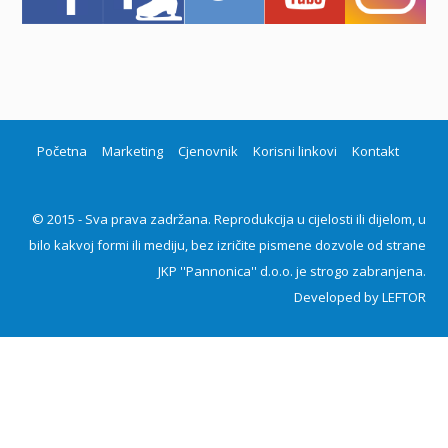
Početna
Marketing
Cjenovnik
Korisni linkovi
Kontakt
© 2015 - Sva prava zadržana. Reprodukcija u cijelosti ili dijelom, u
bilo kakvoj formi ili mediju, bez izričite pismene dozvole od strane
JKP ''Pannonica'' d.o.o. je strogo zabranjena.
Developed by
LEFTOR