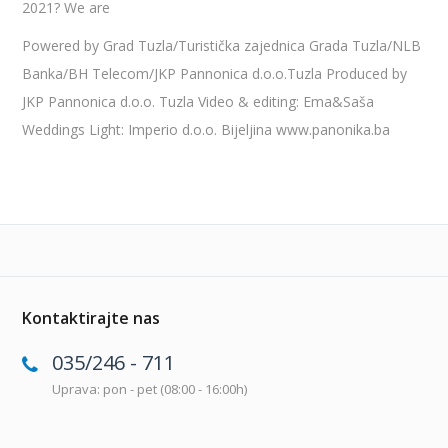
2021? We are
Powered by Grad Tuzla/Turistička zajednica Grada Tuzla/NLB
Banka/BH Telecom/JKP Pannonica d.o.o.Tuzla Produced by
JKP Pannonica d.o.o. Tuzla Video & editing: Ema&Saša
Weddings Light: Imperio d.o.o. Bijeljina www.panonika.ba
Kontaktirajte nas
035/246 - 711
Uprava: pon - pet (08:00 - 16:00h)