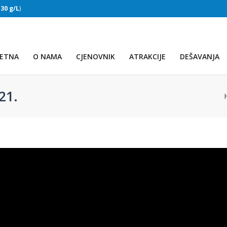
:
30 g/L
)
SLAPOVI
(Voda:
28 °C
, Salinitet:
30 g/L
)
ETNA
O NAMA
CJENOVNIK
ATRAKCIJE
DEŠAVANJA
21.