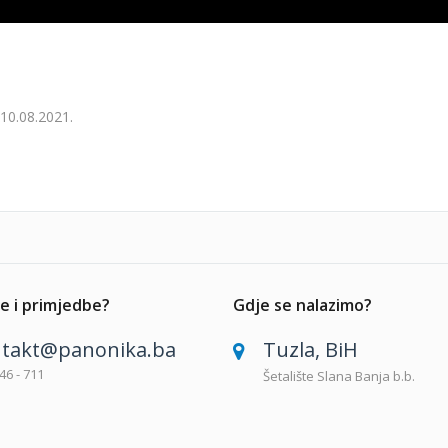
10.08.2021.
e i primjedbe?
Gdje se nalazimo?
takt@panonika.ba
Tuzla, BiH
46 - 711
Šetalište Slana Banja b.b.