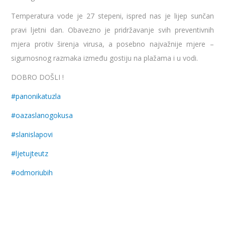
Temperatura vode je 27 stepeni, ispred nas je lijep sunčan
pravi ljetni dan. Obavezno je pridržavanje svih preventivnih
mjera protiv širenja virusa, a posebno najvažnije mjere –
sigurnosnog razmaka između gostiju na plažama i u vodi.
DOBRO DOŠLI !
#
panonikatuzla
#
oazaslanogokusa
#
slanislapovi
#
ljetujteutz
#
odmoriubih