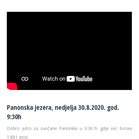
Panonska jezera, nedjelja 30.8.2020. god.
9:30h
Dobro jutro sa sunčane Panonike u 9:30 h. gdje već boravi
1.881 gost.