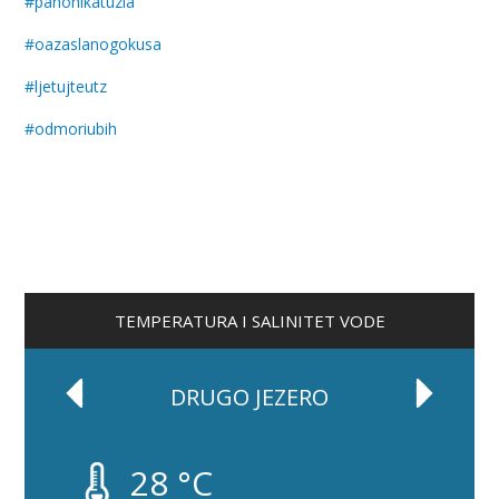
#
panonikatuzla
#
oazaslanogokusa
#
ljetujteutz
#
odmoriubih
TEMPERATURA I SALINITET VODE
DRUGO JEZERO
28 °C