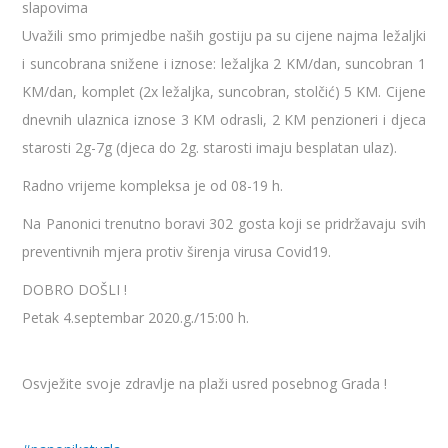
slapovima
Uvažili smo primjedbe naših gostiju pa su cijene najma ležaljki
i suncobrana snižene i iznose: ležaljka 2 KM/dan, suncobran 1
KM/dan, komplet (2x ležaljka, suncobran, stolčić) 5 KM. Cijene
dnevnih ulaznica iz
nose 3 KM odrasli, 2 KM penzioneri i djeca
starosti 2g-7g (djeca do 2g. starosti imaju besplatan ulaz).
Radno vrijeme kompleksa je od 08-19 h.
Na Panonici trenutno boravi 302 gosta koji se pridržavaju svih
preventivnih mjera protiv širenja virusa Covid19.
DOBRO DOŠLI !
Petak 4.septembar 2020.g./15:00 h.
Osvježite svoje zdravlje na plaži usred posebnog Grada !