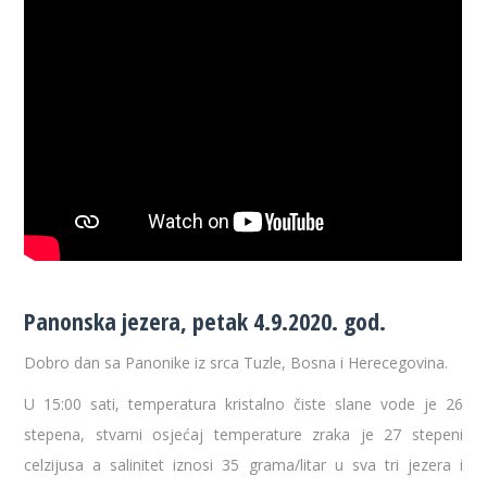
Panonska jezera, petak 4.9.2020. god.
Dobro dan sa Panonike iz srca Tuzle, Bosna i Herecegovina.
U 15:00 sati, temperatura kristalno čiste slane vode je 26
stepena, stvarni osjećaj temperature zraka je 27 stepeni
celzijusa a salinitet iznosi 35 grama/litar u sva tri jezera i