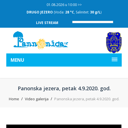
01.08.2026 u 10:00 >>
DRUGO JEZERO
(Voda:
28 °C
, Salinitet:
30 g/L
)
LIVE STREAM
MENU
Panonska jezera, petak 4.9.2020. god.
Home
Video galerija
Panonska jezera, petak 4.9.2020. god.