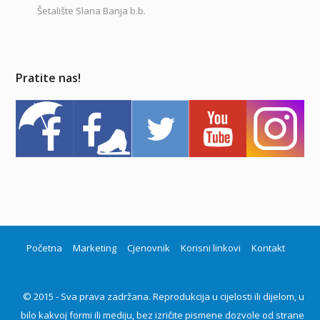
Šetalište Slana Banja b.b.
Pratite nas!
Početna
Marketing
Cjenovnik
Korisni linkovi
Kontakt
© 2015 - Sva prava zadržana. Reprodukcija u cijelosti ili dijelom, u
bilo kakvoj formi ili mediju, bez izričite pismene dozvole od strane