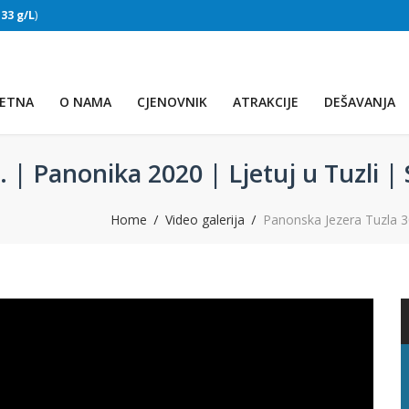
:
33 g/L
)
SLAPOVI
(Voda:
28 °C
, Salinitet:
32 g/L
)
ETNA
O NAMA
CJENOVNIK
ATRAKCIJE
DEŠAVANJA
 | Panonika 2020 | Ljetuj u Tuzli | 
Home
Video galerija
Panonska Jezera Tuzla 30
PRVO JEZERO