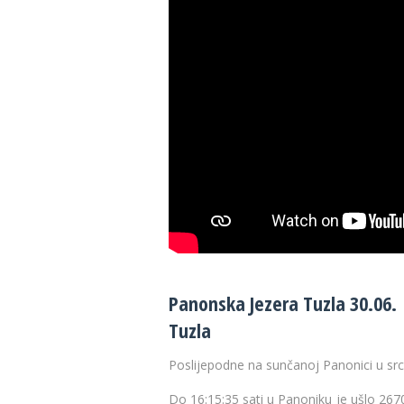
29 °C
32 
Panonska Jezera Tuzla 30.06. |
Tuzla
Poslijepodne na sunčanoj Panonici u src
Do
16:15:35
sati u Panoniku je ušlo 2670