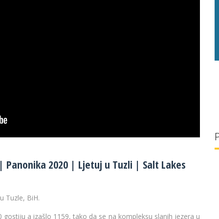
g/l
29 °C
32 g/l
 Panonika 2020 | Ljetuj u Tuzli | Salt Lakes
u Tuzle, BiH.
 gostiju a izašlo 1159, tako da se na kompleksu slanih jezera u