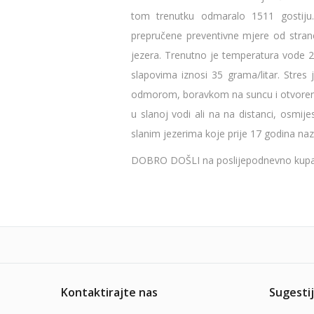
tom trenutku odmaralo 1511 gostiju.
prepručene preventivne mjere od strane
jezera. Trenutno je temperatura vode 27 
slapovima iznosi 35 grama/litar. Stres j
odmorom, boravkom na suncu i otvoreno
u slanoj vodi ali na na distanci, osmi
slanim jezerima koje prije 17 godina n
DOBRO DOŠLI na poslijepodnevno kupanj
Kontaktirajte nas
Sugestij