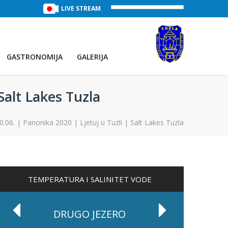
TREĆE JEZERO
(Voda:
LIVE STREAM
29 °C
, Salinitet:
32 g/L
)
PRVO JEZE
GASTRONOMIJA
GALERIJA
Salt Lakes Tuzla
.06. | Panonika 2020 | Ljetuj u Tuzli | Salt Lakes Tuzla
TEMPERATURA I SALINITET VODE
DRUGO JEZERO