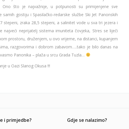
 Ono što je najvažnije, u potpunosti su primijenjene sve
 samih gostiju i Spasilačko-redarske službe Ski Jet Panonskih
stepeni, zraka 28,5 stepeni, a salinitet vode u sva tri jezera i
e najveći neprijatelj sistema imuniteta čovjeka, Stres se liječi
m prostoru, druženjem, u ovo vrijeme, na distanci, kupanjem
jesima, razgovorima i dobrom zabavom…..tako je bilo danas na
azvasmo Panonika – plaža u srcu Grada Tuzla…
e u Oazi Slanog Okusa !!!
e i primjedbe?
Gdje se nalazimo?