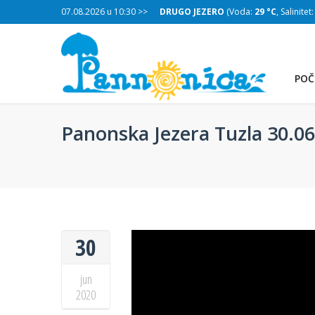
:
29 °C
, Salinitet:
07.08.2026 u 10:30 >>
32 g/L
)
DRUGO JEZERO
(Voda:
29 °C
, Salinitet
POČ
Panonska Jezera Tuzla 30.06.
30
jun
2020
TREĆE JEZERO