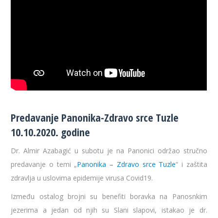
Predavanje Panonika-Zdravo srce Tuzle
10.10.2020. godine
Dr. Almir Azabagić u subotu je na Panonici održao stručno
predavanje o temi „
Panonika – Zdravo srce Tuzle
“ i zaštita
zdravlja u uslovima epidemije virusa Covid19.
Između ostalog brojni su benefiti boravka na Panosnkim
jezerima a jedan od njih su Slani slapovi, istakao je dr.