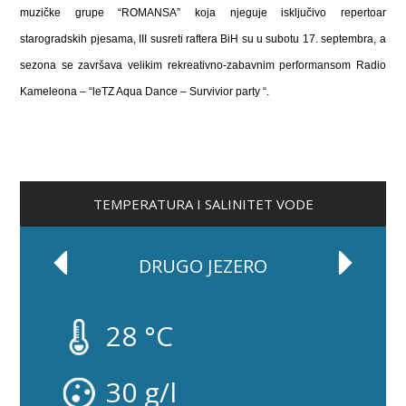
muzičke grupe “ROMANSA” koja njeguje isključivo repertoar
starogradskih pjesama, III susreti raftera BiH su u subotu 17. septembra, a
sezona se završava velikim rekreativno-zabavnim performansom Radio
Kameleona – “leTZ Aqua Dance – Survivior party “.
TEMPERATURA I SALINITET VODE
DRUGO JEZERO
28 °C
30 g/l