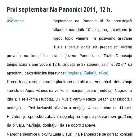
Prvi septembar Na Panonici 2011, 12 h.
Septembar na Panonici !!! Za predstojeći
vikend i narednih 10-tak dana, najavljeno je
lijepo toplo vrijeme te pozivamo građane
Tuzle i ostale goste da predstojeći vikend
provedu na kompleksu slanih jezera Panonika u Tuzli. Današnja
temperatura slane vode u 12 h. iznosila je 27 stepeni, salinitet 32 gr/l uz
(pogledaj Galeriju slika)
.
apsolutnu bakteriološku ispravnost
Pored toga,
je planirano nekoliko interesantnih desavanja
u septembru
k
ao što su Aqua Fitness na velikom i manjem jezeru (nedelja), Nagradna
igra BH Telekoma (subota), DJ Music Party-Meduza Beach Bar (subota i
nedelja), te Prvi tuzlanski plivaton u nedjelju 4. septembra od 11 sati.
Plivaton je sportsko-zabavni događaj na koji su pozvani svi građani,
da plivaju, navijaju, doniraju i da se dobro zabave.
Naredne sedmice u okviru Ljeta u Tuzli, na Panonici će se održati koncert