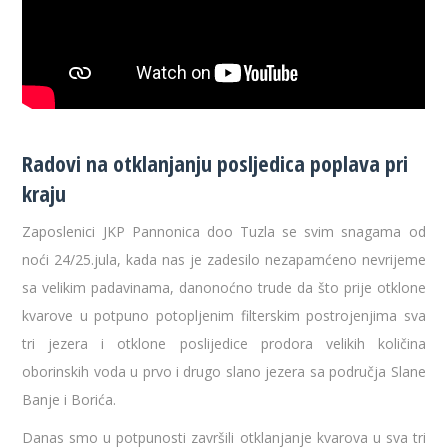
Radovi na otklanjanju posljedica poplava pri
kraju
Zaposlenici JKP Pannonica doo Tuzla se svim snagama od
noći 24/25.jula, kada nas je zadesilo nezapamćeno nevrijeme
sa velikim padavinama, danonoćno trude da što prije otklone
kvarove u potpuno potopljenim filterskim postrojenjima sva
tri jezera i otklone poslijedice prodora velikih količina
oborinskih voda u prvo i drugo slano jezera sa područja Slane
Banje i Borića.
Danas smo u potpunosti završili otklanjanje kvarova u sva tri