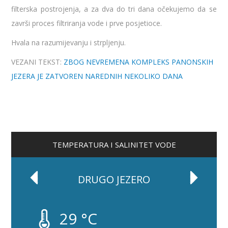
filterska postrojenja, a za dva do tri dana očekujemo da se
završi proces filtriranja vode i prve posjetioce.
Hvala na razumijevanju i strpljenju.
VEZANI TEKST:
ZBOG NEVREMENA KOMPLEKS PANONSKIH
JEZERA JE ZATVOREN NAREDNIH NEKOLIKO DANA
TEMPERATURA I SALINITET VODE
DRUGO JEZERO
29 °C