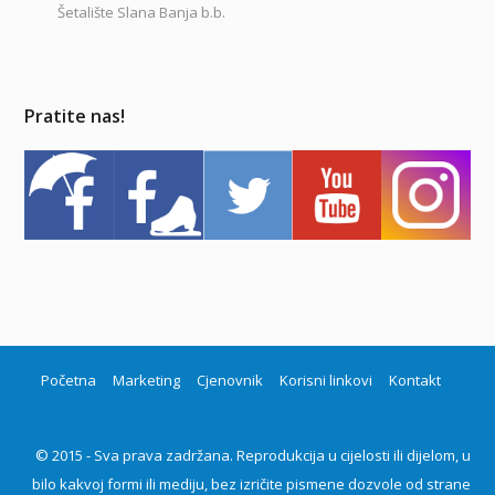
Šetalište Slana Banja b.b.
Pratite nas!
Početna
Marketing
Cjenovnik
Korisni linkovi
Kontakt
© 2015 - Sva prava zadržana. Reprodukcija u cijelosti ili dijelom, u
bilo kakvoj formi ili mediju, bez izričite pismene dozvole od strane