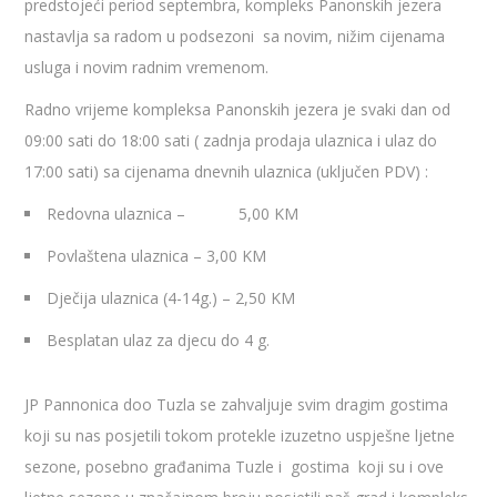
predstojeći period septembra, kompleks Panonskih jezera
nastavlja sa radom u podsezoni sa novim, nižim cijenama
usluga i novim radnim vremenom.
Radno vrijeme kompleksa Panonskih jezera je svaki dan od
09:00 sati do 18:00 sati ( zadnja prodaja ulaznica i ulaz do
17:00 sati) sa cijenama dnevnih ulaznica (uključen PDV) :
Redovna ulaznica – 5,00 KM
Povlaštena ulaznica – 3,00 KM
Dječija ulaznica (4-14g.) – 2,50 KM
Besplatan ulaz za djecu do 4 g.
JP Pannonica doo Tuzla se zahvaljuje svim dragim gostima
koji su nas posjetili tokom protekle izuzetno uspješne ljetne
sezone, posebno građanima Tuzle i gostima koji su i ove