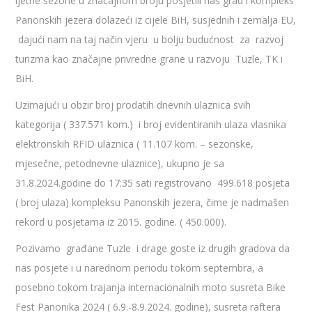
ljetne sezone u značajnom broju posjetili naš grad i kompleks
Panonskih jezera dolazeći iz cijele BiH, susjednih i zemalja EU,
dajući nam na taj način vjeru u bolju budućnost za razvoj
turizma kao značajne privredne grane u razvoju Tuzle, TK i
BiH.
Uzimajući u obzir broj prodatih dnevnih ulaznica svih
kategorija ( 337.571 kom.) i broj evidentiranih ulaza vlasnika
elektronskih RFID ulaznica ( 11.107 kom. – sezonske,
mjesečne, petodnevne ulaznice), ukupno je sa
31.8.2024.godine do 17:35 sati registrovano 499.618 posjeta
( broj ulaza) kompleksu Panonskih jezera, čime je nadmašen
rekord u posjetama iz 2015. godine. ( 450.000).
Pozivamo građane Tuzle i drage goste iz drugih gradova da
nas posjete i u narednom periodu tokom septembra, a
posebno tokom trajanja internacionalnih moto susreta Bike
Fest Panonika 2024 ( 6.9.-8.9.2024. godine), susreta raftera