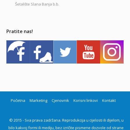
Šetalište Slana Banja b.b.
Pratite nas!
Početna
Marketing
Cjenovnik
Korisni linkovi
Kontakt
© 2015 - Sva prava zadržana. Reprodukcija u cijelosti ili dijelom, u
bilo kakvoj formi ili mediju, bez izričite pismene dozvole od strane