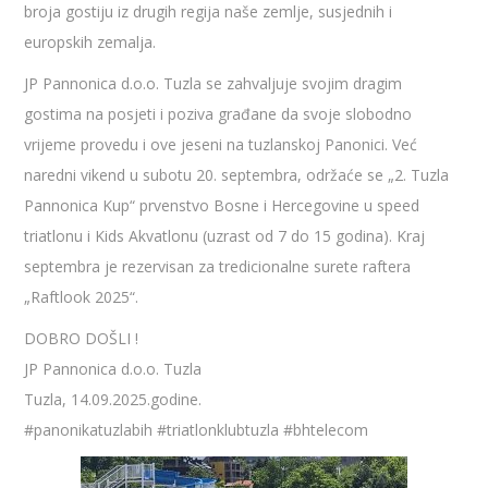
broja gostiju iz drugih regija naše zemlje, susjednih i
europskih zemalja.
JP Pannonica d.o.o. Tuzla se zahvaljuje svojim dragim
gostima na posjeti i poziva građane da svoje slobodno
vrijeme provedu i ove jeseni na tuzlanskoj Panonici. Već
naredni vikend u subotu 20. septembra, održaće se „2. Tuzla
Pannonica Kup“ prvenstvo Bosne i Hercegovine u speed
triatlonu i Kids Akvatlonu (uzrast od 7 do 15 godina). Kraj
septembra je rezervisan za tredicionalne surete raftera
„Raftlook 2025“.
DOBRO DOŠLI !
JP Pannonica d.o.o. Tuzla
Tuzla, 14.09.2025.godine.
#panonikatuzlabih
#triatlonklubtuzla
#bhtelecom