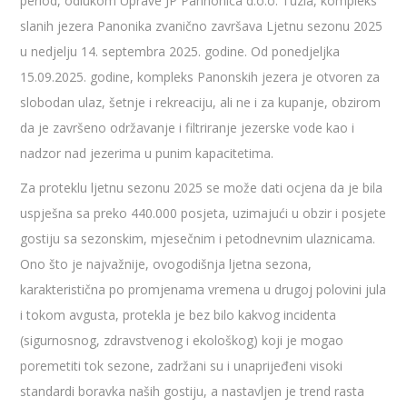
period, odlukom Uprave JP Pannonica d.o.o. Tuzla, kompleks
slanih jezera Panonika zvanično završava Ljetnu sezonu 2025
u nedjelju 14. septembra 2025. godine. Od ponedjeljka
15.09.2025. godine, kompleks Panonskih jezera je otvoren za
slobodan ulaz, šetnje i rekreaciju, ali ne i za kupanje, obzirom
da je završeno održavanje i filtriranje jezerske vode kao i
nadzor nad jezerima u punim kapacitetima.
Za proteklu ljetnu sezonu 2025 se može dati ocjena da je bila
uspješna sa preko 440.000 posjeta, uzimajući u obzir i posjete
gostiju sa sezonskim, mjesečnim i petodnevnim ulaznicama.
Ono što je najvažnije, ovogodišnja ljetna sezona,
karakteristična po promjenama vremena u drugoj polovini jula
i tokom avgusta, protekla je bez bilo kakvog incidenta
(sigurnosnog, zdravstvenog i ekološkog) koji je mogao
poremetiti tok sezone, zadržani su i unaprijeđeni visoki
standardi boravka naših gostiju, a nastavljen je trend rasta