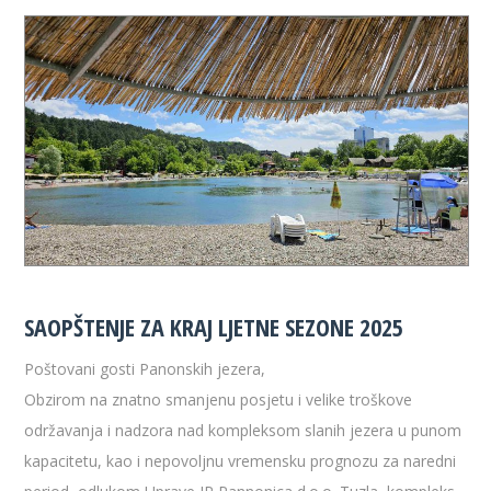
SAOPŠTENJE ZA KRAJ LJETNE SEZONE 2025
Poštovani gosti Panonskih jezera,
Obzirom na znatno smanjenu posjetu i velike troškove
održavanja i nadzora nad kompleksom slanih jezera u punom
kapacitetu, kao i nepovoljnu vremensku prognozu za naredni