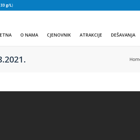
:
33 g/L
)
SLAPOVI
(Voda:
28 °C
, Salinitet:
32 g/L
)
ETNA
O NAMA
CJENOVNIK
ATRAKCIJE
DEŠAVANJA
8.2021.
Hom