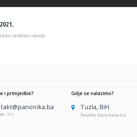
.2021.
ničko neolitsko naselje
e i primjedbe?
Gdje se nalazimo?
takt@panonika.ba
Tuzla, BiH
46 - 711
Šetalište Slana Banja b.b.