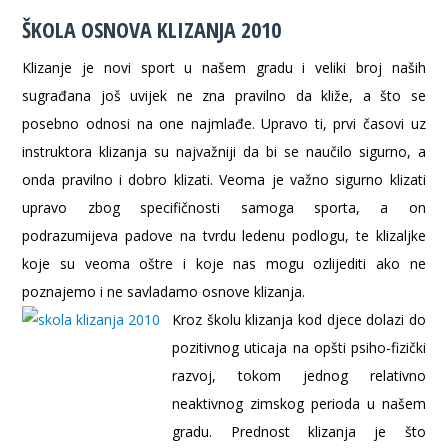
ŠKOLA OSNOVA KLIZANJA 2010
Klizanje je novi sport u našem gradu i veliki broj naših
sugrađana još uvijek ne zna pravilno da kliže, a što se
posebno odnosi na one najmlađe. Upravo ti, prvi časovi uz
instruktora klizanja su najvažniji da bi se naučilo sigurno, a
onda pravilno i dobro klizati. Veoma je važno sigurno klizati
upravo zbog specifičnosti samoga sporta, a on
podrazumijeva padove na tvrdu ledenu podlogu, te klizaljke
koje su veoma oštre i koje nas mogu ozlijediti ako ne
poznajemo i ne savladamo osnove klizanja.
Kroz školu klizanja kod djece dolazi do
pozitivnog uticaja na opšti psiho-fizički
razvoj, tokom jednog relativno
neaktivnog zimskog perioda u našem
gradu. Prednost klizanja je što