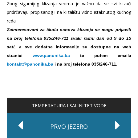
Zbog sigurnijeg klizanja veoma je važno da se svi klizači
pridržavaju propisanog i na klizalištu vidno istaknutog kučnog
reda!
Zainteresovani za školu osnova klizanja se mogu prijaviti
na broj telefona 035/246-711 svaki radni dan od 9 do 15
sati, a
sve dodatne informacije su dostupne na web
stranici
www.panonika.ba
te putem emaila
kontakt@panonika.ba
i na broj telefona 035/246-711.
TEMPERATURA I SALINITET VODE
PRVO JEZERO