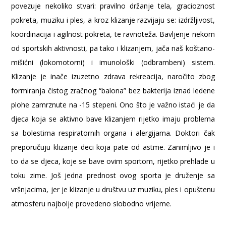
povezuje nekoliko stvari: pravilno držanje tela, gracioznost
pokreta, muziku i ples, a kroz klizanje razvijaju se: izdržljivost,
koordinacija i agilnost pokreta, te ravnoteža. Bavljenje nekom
od sportskih aktivnosti, pa tako i klizanjem, jača naš koštano-
mišićni (lokomotorni) i imunološki (odbrambeni) sistem.
Klizanje je inače izuzetno zdrava rekreacija, naročito zbog
formiranja čistog zračnog “balona” bez bakterija iznad ledene
plohe zamrznute na -15 stepeni. Ono što je važno istaći je da
djeca koja se aktivno bave klizanjem rijetko imaju problema
sa bolestima respiratornih organa i alergijama. Doktori čak
preporučuju klizanje deci koja pate od astme. Zanimljivo je i
to da se djeca, koje se bave ovim sportom, rijetko prehlade u
toku zime. Još jedna prednost ovog sporta je druženje sa
vršnjacima, jer je klizanje u društvu uz muziku, ples i opuštenu
atmosferu najbolje provedeno slobodno vrijeme.