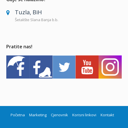
Tuzla, BiH
Šetalište Slana Banja b.b.
Pratite nas!
Početna
Marketing
Cjenovnik
Korisni linkovi
Kontakt