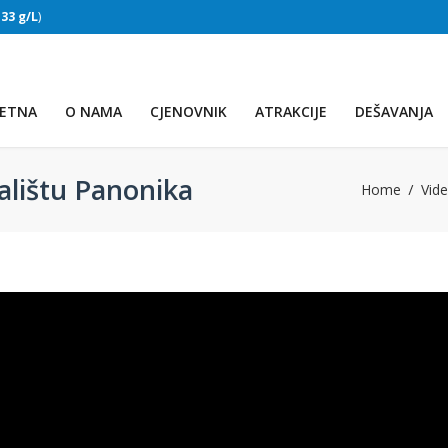
:
33 g/L
)
SLAPOVI
(Voda:
28 °C
, Salinitet:
32 g/L
)
ETNA
O NAMA
CJENOVNIK
ATRAKCIJE
DEŠAVANJA
zalištu Panonika
Home
Vide