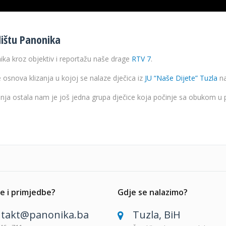
lištu Panonika
nika kroz objektiv i reportažu naše drage
RTV 7
.
 osnova klizanja u kojoj se nalaze dječica
iz
JU “Naše Dijete” Tuzla
na
nja ostala nam je još jedna grupa dječice koja počinje sa obukom u 
e i primjedbe?
Gdje se nalazimo?
takt@panonika.ba
Tuzla, BiH