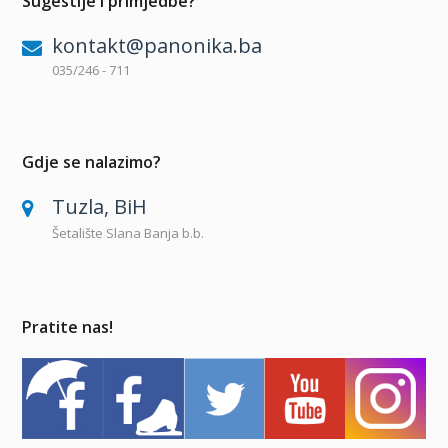
Sugestije i primjedbe?
kontakt@panonika.ba
035/246 - 711
Gdje se nalazimo?
Tuzla, BiH
Šetalište Slana Banja b.b.
Pratite nas!