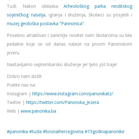
Tuzli. Nakon obilaska
Arheološkog parka neolitskog
sojeničkog naselja
, igranja i druženja, školarci su posjetili i
muzej geološka postavka ”Pannonica”
.
Posebno atraktivan i zanimljiv novitet svim školarcima su bile
pedaline koje se od danas nalaze na prvom Panonskom
jezeru.
Nastavljamo septembarsko druženje jer ljeto još traje!
Dobro nam došli!
Pratite nas n
a:
Instagram |
https://www.instagram.com/panonikatz/
Twitter |
https://twitter.com/Panonska_Jezera
Web |
www.panonika.ba
#
panonika
#
tuzla
#
bosnaihercegovina
#
15godinapanonike