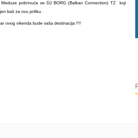
u Meduze pobrinuće se DJ BORG (Balkan Connection) TZ koji
jen baš za ovu priliku..
g/l
28 °C
30 g/l
 ovog vikenda bude vaša destinacija !!!!