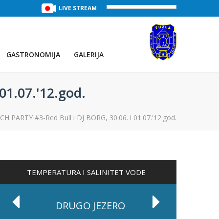
TREĆE JEZERO
(Voda:
LIVE STREAM
28 °C
, Salinitet:
30 g/L
)
PRVO JEZE
GASTRONOMIJA
GALERIJA
1.07.'12.god.
PARTY #3-Red Bull i DJ BORG, 30.06. i 01.07.'12.god.
TEMPERATURA I SALINITET VODE
DRUGO JEZERO