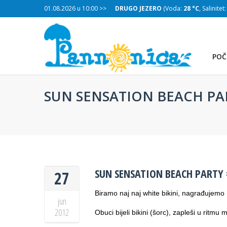
:
28 °C
, Salinitet:
01.08.2026 u 10:00 >>
30 g/L
)
DRUGO JEZERO
(Voda:
28 °C
, Salinitet
POČ
SUN SENSATION BEACH PARTY 
SUN SENSATION BEACH PARTY #3-
27
Biramo naj naj white bikini, nagrađujemo 
jun
2012
TREĆE JEZERO
Obuci bijeli bikini (šorc), zapleši u ritm