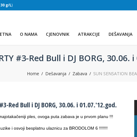
:
30 g/L
)
SLAPOVI
(Voda:
28 °C
, Salinitet:
30 g/L
)
ETNA
O NAMA
CJENOVNIK
ATRAKCIJE
DEŠAVANJA
#3-Red Bull i DJ BORG, 30.06. i 0
Home
Dešavanja
Zabava
SUN SENSATION BEACH 
Red Bull i DJ BORG, 30.06. i 01.07.'12.god.
najotakačeniji ples, ovoga puta zabava je u prvom planu !!!
PRVO JEZERO
u muzike i osvoji besplatnu ulaznicu za BRODOLOM 6 !!!!!!!