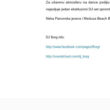
Za užarenu atmosferu na dance podiji
najavljuje jedan ekskluzivni DJ set spreml
28 °C
30 
Neka Panonska jezera i Meduza Beach Bar
DJ Borg info:
http://www.facebook.com/pages/Borg/
http://soundcloud.com/dj_borg