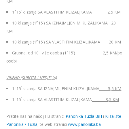
KM
h
‘
1
15
klizanja SA VLASTITIM KLIZALJKAMA_________
2,5 KM
h
‘
10 klizanja (1
15
) SA IZNAJMLJENIM KLIZALJKAMA__
28
KM
h
‘
10 klizanja (1
15
) SA VLASTITIM KLIZALJKAMA_____
20 KM
h
‘
Grupna, od 10 i više osoba (1
15
)________________
2,5 KM/po
osobi
VIKEND (SUBOTA i NEDJELJA)
h
‘
1
15
klizanja SA IZNAJMLJENIM KLIZALJKAMA_____
5,5 KM
h
‘
1
15
klizanja SA VLASTITIM KLIZALJKAMA________
3,5 KM
Pratite nas na našoj FB stranici
Panonika Tuzla BiH
i
Klizalište
Panonika / Tuzla
, te web stranici
www.panonika.ba.