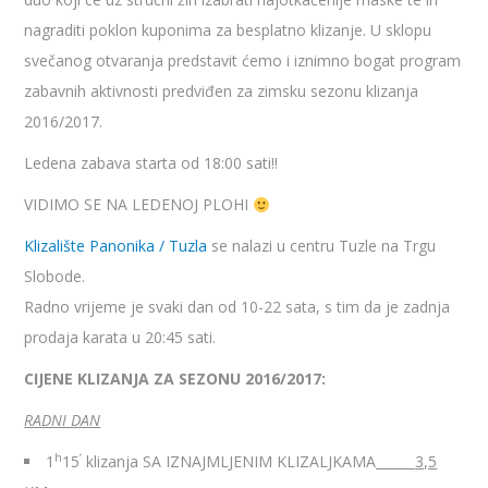
nagraditi poklon kuponima za besplatno klizanje. U sklopu
svečanog otvaranja predstavit ćemo i iznimno bogat program
zabavnih aktivnosti predviđen za zimsku sezonu klizanja
2016/2017.
Ledena zabava starta od 18:00 sati!!
VIDIMO SE NA LEDENOJ PLOHI
Klizalište Panonika / Tuzla
se nalazi u centru Tuzle na Trgu
Slobode.
Radno vrijeme je svaki dan od 10-22 sata, s tim da je zadnja
prodaja karata u 20:45 sati.
CIJENE KLIZANJA ZA SEZONU 2016/2017:
RADNI DAN
h
‘
1
15
klizanja SA IZNAJMLJENIM KLIZALJKAMA______
3,5