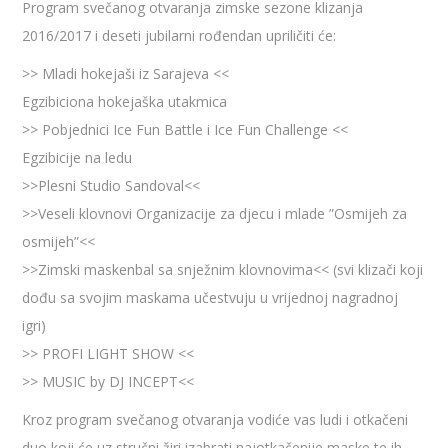
Program svečanog otvaranja zimske sezone klizanja
2016/2017 i deseti jubilarni rođendan upriličiti će:
>> Mladi hokejaši iz Sarajeva <<
Egzibiciona hokejaška utakmica
>> Pobjednici Ice Fun Battle i Ice Fun Challenge <<
Egzibicije na ledu
>>Plesni Studio Sandoval<<
>>Veseli klovnovi Organizacije za djecu i mlade ”Osmijeh za
o
smijeh”<<
>>Zimski maskenbal sa snježnim klovnovima<< (svi klizači koji
dođu sa svojim maskama učestvuju u vrijednoj nagradnoj
igri)
>> PROFI LIGHT SHOW <<
>> MUSIC by DJ INCEPT<<
Kroz program svečanog otvaranja vodiće vas ludi i otkačeni
duo koji će uz stručni žiri izabrati najotkačenije maske te ih