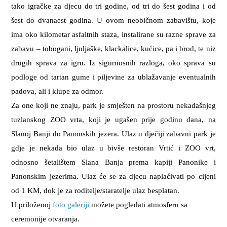
tako igračke za djecu do tri godine, od tri do šest godina i od
šest do dvanaest godina. U ovom neobičnom zabavištu, koje
ima oko kilometar asfaltnih staza, instalirane su razne sprave za
zabavu – tobogani, ljuljaške, klackalice, kućice, pa i brod, te niz
drugih sprava za igru. Iz sigurnosnih razloga, oko sprava su
podloge od tartan gume i piljevine za ublažavanje eventualnih
padova, ali i klupe za odmor.
Za one koji ne znaju,
park je smješten na prostoru nekadašnjeg
tuzlanskog ZOO vrta, koji je ugašen prije godinu dana,
na
Slanoj Banji do Panonskih jezera. Ulaz u dječiji zabavni park je
gdje je nekada bio ulaz u bivše restoran Vrtić i ZOO vrt,
odnosno šetalištem Slana Banja prema kapiji Panonike i
Panonskim jezerima.
Ulaz će se za djecu naplaćivati po cijeni
od 1 KM, dok je za roditelje/staratelje ulaz besplatan.
U priloženoj
foto galeriji
možete pogledati atmosferu sa
ceremonije otvaranja.