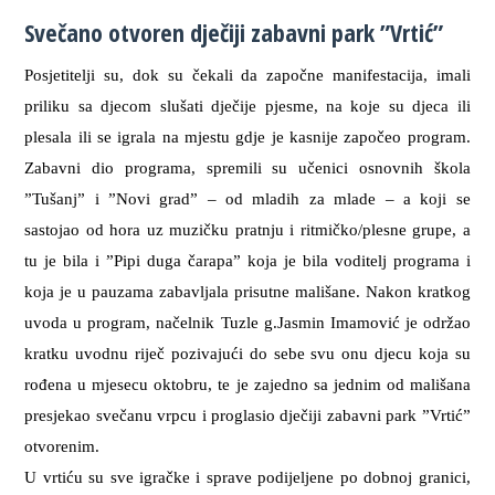
Svečano otvoren dječiji zabavni park ”Vrtić”
Posjetitelji su, dok su čekali da započne manifestacija, imali
priliku sa djecom slušati dječije pjesme, na koje su djeca ili
plesala ili se igrala na mjestu gdje je kasnije započeo program.
Zabavni dio programa, spremili su učenici osnovnih škola
”Tušanj” i ”Novi grad” – od mladih za mlade – a koji se
sastojao od hora uz muzičku pratnju i ritmičko/plesne grupe, a
tu je bila i ”Pipi duga čarapa” koja je bila voditelj programa i
koja je u pauzama zabavljala prisutne mališane. Nakon kratkog
uvoda u program, načelnik Tuzle g.Jasmin Imamović je održao
kratku uvodnu riječ pozivajući do sebe svu onu djecu koja su
rođena u mjesecu oktobru, te je zajedno sa jednim od mališana
presjekao svečanu vrpcu i proglasio dječiji zabavni park ”Vrtić”
otvorenim.
U vrtiću su sve igračke i sprave podijeljene po dobnoj granici,