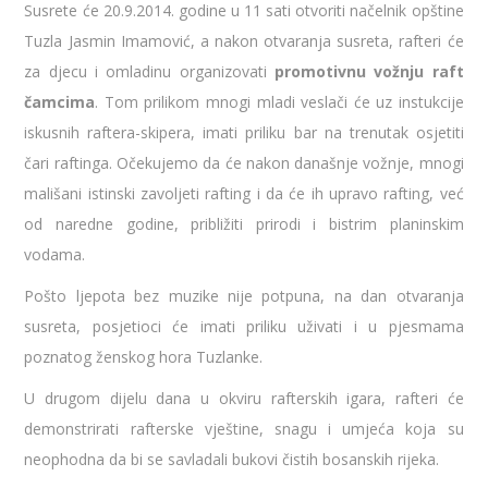
Susrete će 20.9.2014. godine u 11 sati otvoriti načelnik opštine
Tuzla Jasmin Imamović, a nakon otvaranja susreta, rafteri će
za djecu i omladinu organizovati
promotivnu vožnju raft
čamcima
. Tom prilikom mnogi mladi veslači će uz instukcije
iskusnih raftera-skipera, imati priliku bar na trenutak osjetiti
čari raftinga. Očekujemo da će nakon današnje vožnje, mnogi
mališani istinski zavoljeti rafting i da će ih upravo rafting, već
od naredne godine, približiti prirodi i bistrim planinskim
vodama.
Pošto ljepota bez muzike nije potpuna, na dan otvaranja
susreta, posjetioci će imati priliku uživati i u pjesmama
poznatog ženskog hora Tuzlanke.
U drugom dijelu dana u okviru rafterskih igara, rafteri će
demonstrirati rafterske vještine, snagu i umjeća koja su
neophodna da bi se savladali bukovi čistih bosanskih rijeka.