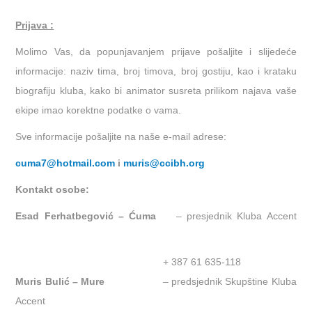
Prijava :
Molimo Vas, da popunjavanjem prijave pošaljite i slijedeće
informacije: naziv tima, broj timova, broj gostiju, kao i krataku
biografiju kluba, kako bi animator susreta prilikom najava vaše
ekipe imao korektne podatke o vama.
Sve informacije pošaljite na naše e-mail adrese:
cuma7@hotmail.com
i
muris@ccibh.org
Kontakt osobe:
Esad Ferhatbegović – Ćuma
– presjednik Kluba Accent
+ 387 61 635-118
Muris Bulić – Mure
– predsjednik Skupštine Kluba
Accent