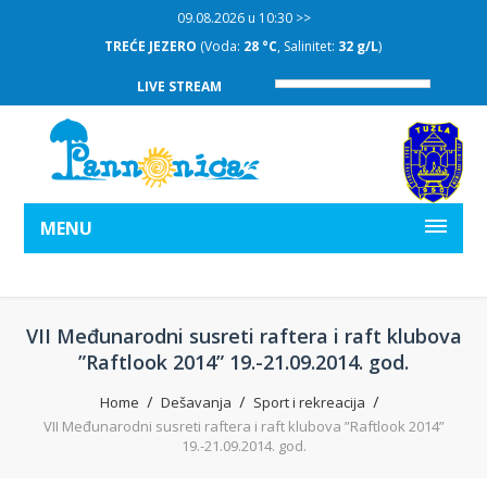
09.08.2026 u 10:30 >>
TREĆE JEZERO
(Voda:
28 °C
, Salinitet:
32 g/L
)
LIVE STREAM
MENU
VII Međunarodni susreti raftera i raft klubova
”Raftlook 2014” 19.-21.09.2014. god.
Home
Dešavanja
Sport i rekreacija
VII Međunarodni susreti raftera i raft klubova ”Raftlook 2014”
19.-21.09.2014. god.