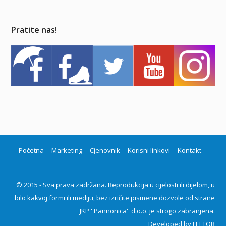
Pratite nas!
Početna
Marketing
Cjenovnik
Korisni linkovi
Kontakt
© 2015 - Sva prava zadržana. Reprodukcija u cijelosti ili dijelom, u
bilo kakvoj formi ili mediju, bez izričite pismene dozvole od strane
JKP ''Pannonica'' d.o.o. je strogo zabranjena.
Developed by
LEFTOR