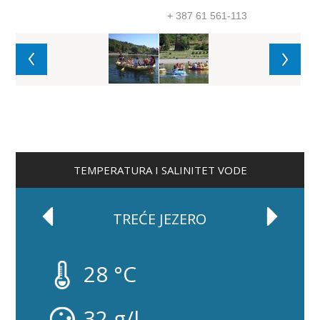
+ 387 61 561-113
TEMPERATURA I SALINITET VODE
TREĆE JEZERO
28 °C
32 g/l