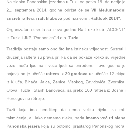
Na slanim Panonskim jezerima u Tuzli od petka 19. do nedjelje
21. septembra 2014. godine održat će se
V
I
I Međunarodni
susreti raftera i r
aft klubova
pod nazivom
„Raftlook 2014“.
Organizatori susreta su i ove godine
Raft
–
eko
klub
„
ACCENT
”
iz
Tuzle i JKP ‘’Pannonica’’ d.o.o. Tuzla.
Tradicija postaje samo ono što ima istinsku vrijednost. Susreti i
druženja raftera su prava prilika da se pokaže koliko su vrijedne
veze među ljudima i veze ljudi sa prirodom. I ove godine je
najavljeno je učešće
raftera iz 20 gradova
uz učešće 12 ekipa
iz Ključa, Bihaća, Jajca, Zenice, Visokog, Zavidovića, Zvornika,
Olova, Tuzle i Starih Banovaca, sa preko 100 raftera iz Bosne i
Hercegovine i Srbije.
Tuzli
koja
ima
hendikep
da
nema
veliku
rijeku za raft
takmičenja, ali Iako nemamo rijeku, sada
imamo već tri slana
Panonska jezera
koja su potomci prastarog Panonskog mora,