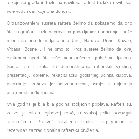
a koje su građani Tuzle napravili na radost tuzlaka i svih koji
vole vodu i čari koje ona donosi…
Organizovanjem susreta raftera želimo da pokažemo da ono
što su građani Tuzle napravili sa puno ljubavi i odricanja, može
mjeriti sa prirodnim ljepotama Une, Neretve, Drine, Krivaje,
Vrbasa, Bosne… I ne smo to, kroz susrete želimo da ovaj
ekstremni sport što više popularišemo, približimo ljudima.
Susreti su i prilika za demonstriranje rafterskih vještina,
prezentaciju opreme, rekapitulaciju godišnjeg učinka klubova,
planiranje i zabavu, jer ne zaboravimo, osmjeh je najmanja
udaljenost među ljudima.
Ova godina je bila bila godina stoljetnih poplava. Rafteri su,
koliko je bilo u njihovoj moći, u svakoj prilici pomagali
unesrećenim. Po već ustaljenoj tradiciji kraj godine je
rezervisan za tradicionalna rafterska druženja.