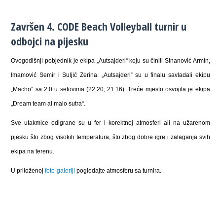
Završen 4. CODE Beach Volleyball turnir u
odbojci na pijesku
Ovogodišnji pobjednik je ekipa „Autsajderi“ koju su činili Sinanović Armin,
Imamović Semir i Suljić Zerina. „Autsajderi“ su u finalu savladali ekipu
„Macho“ sa 2:0 u setovima (22:20; 21:16). Treće mjesto osvojila je ekipa
„Dream team al malo sutra“.
Sve utakmice odigrane su u fer i korektnoj atmosferi ali na užarenom
pjesku što zbog visokih temperatura, što zbog dobre igre i zalaganja svih
ekipa na terenu.
U priloženoj
foto-galeriji
pogledajte atmosferu sa turnira.