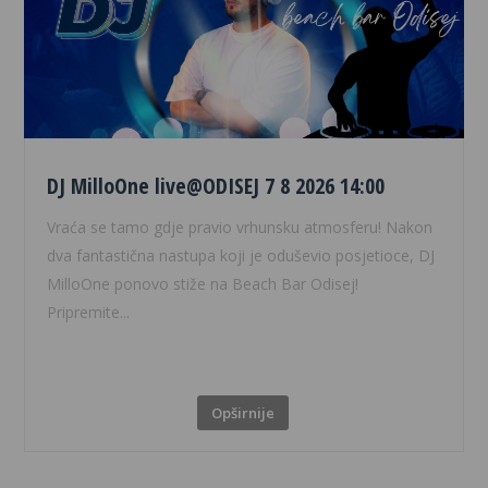
DJ MilloOne live@ODISEJ 7 8 2026 14:00
Vraća se tamo gdje pravio vrhunsku atmosferu! Nakon
dva fantastična nastupa koji je oduševio posjetioce, DJ
MilloOne ponovo stiže na Beach Bar Odisej!
Pripremite...
Opširnije