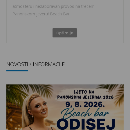
atmosferu i nezaboravan provod na trećem
Panonskom jezeru! Beach Bar...
Opširnije
NOVOSTI / INFORMACIJE