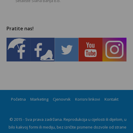
Šetalište Slana Banja b.b.
Pratite nas!
Početna
Marketing
Cjenovnik
Korisni linkovi
Kontakt
© 2015 - Sva prava zadržana. Reprodukcija u cijelosti ili dijelom, u
bilo kakvoj formi ili mediju, bez izričite pismene dozvole od strane