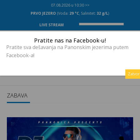
07.08.2026 u 10:30 >>
PRVO JEZERO
(Voda:
29 °C
, Salinitet:
32 g/L
)
LIVE STREAM
Pratite nas na Facebook-u!
Pratite sva dešavanja na Panonskim jezerima putem
Facebook-a!
MENU
Zatvor
ZABAVA